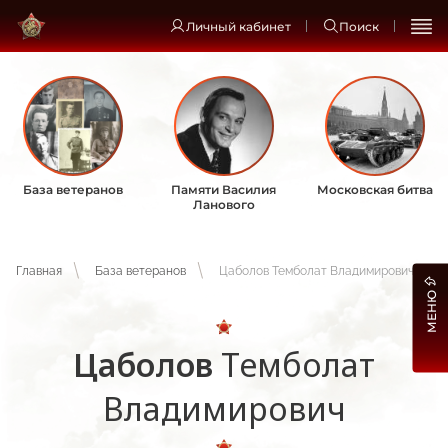
Личный кабинет
Поиск
База ветеранов
Памяти Василия
Московская битва
Ланового
Главная
База ветеранов
Цаболов Темболат Владимирович
МЕНЮ
Цаболов
Темболат
Владимирович