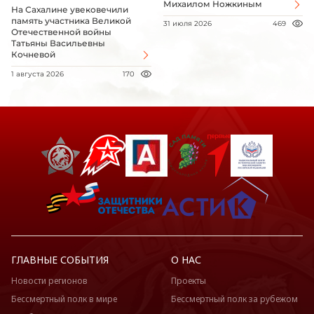
Михаилом Ножкиным
На Сахалине увековечили
память участника Великой
31 июля 2026
469
Отечественной войны
Татьяны Васильевны
Кочневой
1 августа 2026
170
ГЛАВНЫЕ СОБЫТИЯ
О НАС
Новости регионов
Проекты
Бессмертный полк в мире
Бессмертный полк за рубежом