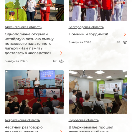
Архангельская область
Белгородская область
Однополчане открыли
Помним и гордимся!
четвёртую летнюю смену
5 августа 2026
85
поискового палаточного
лагеря «Нам память
досталась в наследство»
6 августа 2026
67
Астраханская область
Кировская область
Честный разговор о
В Верхнекамье прошёл
правде и истории
патриотический квиз