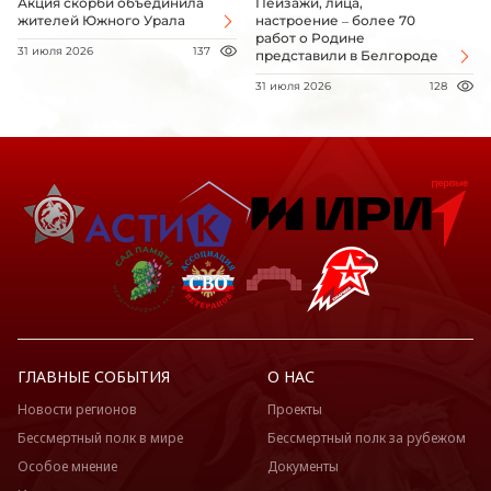
Акция скорби объединила
Пейзажи, лица,
жителей Южного Урала
настроение – более 70
работ о Родине
31 июля 2026
137
представили в Белгороде
31 июля 2026
128
ГЛАВНЫЕ СОБЫТИЯ
О НАС
Новости регионов
Проекты
Бессмертный полк в мире
Бессмертный полк за рубежом
Особое мнение
Документы