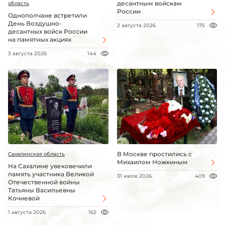
десантным войскам
область
России
Однополчане встретили
День Воздушно-
2 августа 2026
175
десантных войск России
на памятных акциях
3 августа 2026
144
В Москве простились с
Сахалинская область
Михаилом Ножкиным
На Сахалине увековечили
память участника Великой
31 июля 2026
409
Отечественной войны
Татьяны Васильевны
Кочневой
1 августа 2026
162