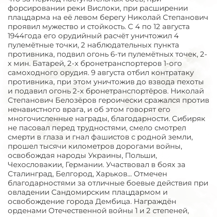
форсировании реки Вислоки, при расширении
плацдарма на её левом берегу Николай Степанович
проявил мужество и стойкость. С 4 по 12 августа
1944года его орудийный расчёт уничтожил 4
пулемётные точки, 2 наблюдательных пункта
противника, подвил огонь 6-ти пулемётных точек, 2-
х мин. Батарей, 2-х бронетранспортеров 1-ого
самоходного орудия. 9 августа отбил контратаку
противника, при этом уничтожив до взвода пехоты
и подавил огонь 2-х бронетранспортёров. Николай
Степанович Белозёров героически сражался против
ненавистного врага, и об этом говорят его
многочисленные награды, благодарности. Сибиряк
не пасовал перед трудностями, смело смотрел
смерти в глаза и гнал фашистов с родной земли,
прошел тысячи километров дорогами войны,
освобождая народы Украины, Польши,
Чехословакии, Германии. Участвовал в боях за
Сталинград, Белгород, Харьков... Отмечен
благодарностями за отличные боевые действия при
овладении Сандомирским плацдармом и
освобождение города Дембица. Награждён
орденами Отечественной войны 1 и 2 степеней,