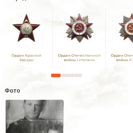
Орден Красной
Орден Отечественной
Орден Оте
Звезды
войны I степени
войны II
Фото