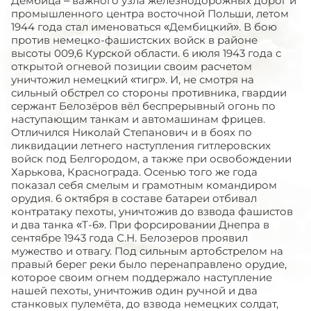
Дембица – важного узла железнодорожных дорог и
промышленного центра восточной Польши, летом
1944 года стал именоваться «Дембицкий». В бою
против немецко-фашистских войск в районе
высоты 009,6 Курской области. 6 июля 1943 года с
открытой огневой позиции своим расчетом
уничтожил немецкий «тигр». И, не смотря на
сильный обстрел со стороны противника, гвардии
сержант Белозёров вёл беспрерывный огонь по
наступающим танкам и автомашинам фрицев.
Отличился Николай Степанович и в боях по
ликвидации летнего наступления гитлеровских
войск под Белгородом, а также при освобождении
Харькова, Краснограда. Осенью того же года
показал себя смелым и грамотным командиром
орудия. 6 октября в составе батареи отбивал
контратаку пехоты, уничтожив до взвода фашистов
и два танка «Т-6». При форсировании Днепра в
сентябре 1943 года С.Н. Белозеров проявил
мужество и отвагу. Под сильным артобстрелом на
правый берег реки было перенаправлено орудие,
которое своим огнем поддержало наступление
нашей пехоты, уничтожив один ручной и два
станковых пулемёта, до взвода немецких солдат,