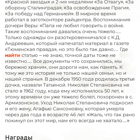
«Красной звезды» и 2-мя медалями «За Отвагу», «За
оборону Сталинграда», «За освобождение Праги»,
«За победу над Германией». В мирное время
работал в заготконторе райцентра. Воспоминания
дочери Веры: «Папа не любил говорить о войне.
Такие воспоминания давались очень тяжело….
Только однажды он разоткровенничался с К.Д.
Андреевым, который напечатал материал в газете
«Тюменская правда», но это было так давно… Где
найти
статью – не знаю, точной даты тоже не
известно… Все документы что сохранились, мы
бережно храним, они дороги нам, как память. К
тому же это история не только нашей семьи, но и
нашей страны». В декабре 1950 года родилась третья
дочка, назвали Татьяной. Николая Степановича не
стало в 1962 году, кода ему исполнилось 50 лет, к
этому времени он уже тяжело болел, похоронен в с.
Армизонское. Уход Николая Степановича подкосил
и его жену, Агафью Самсоновну, которая умерла
через два года в возрасте 46 лет. «Жаль, что так рано
покинул он этот мир, нам его всегда не хватало…»
Награды