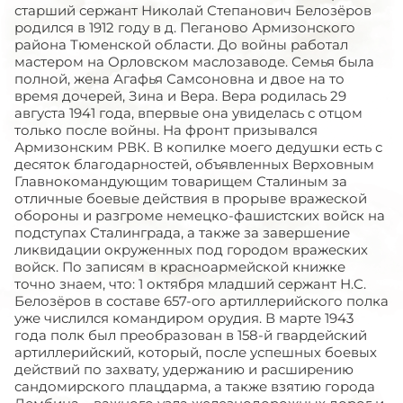
старший сержант Николай Степанович Белозёров
родился в 1912 году в д. Пеганово Армизонского
района Тюменской области. До войны работал
мастером на Орловском маслозаводе. Семья была
полной, жена Агафья Самсоновна и двое на то
время дочерей, Зина и Вера. Вера родилась 29
августа 1941 года, впервые она увиделась с отцом
только после войны. На фронт призывался
Армизонским РВК. В копилке моего дедушки есть с
десяток благодарностей, объявленных Верховным
Главнокомандующим товарищем Сталиным за
отличные боевые действия в прорыве вражеской
обороны и разгроме немецко-фашистских войск на
подступах Сталинграда, а также за завершение
ликвидации окруженных под городом вражеских
войск. По записям в красноармейской книжке
точно знаем, что: 1 октября младший сержант Н.С.
Белозёров в составе 657-ого артиллерийского полка
уже числился командиром орудия. В марте 1943
года полк был преобразован в 158-й гвардейский
артиллерийский, который, после успешных боевых
действий по захвату, удержанию и расширению
сандомирского плацдарма, а также взятию города