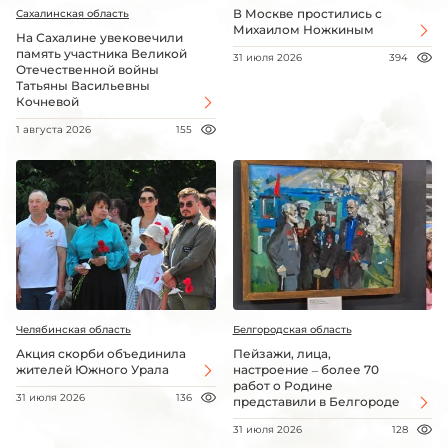
В Москве простились с
Сахалинская область
Михаилом Ножкиным
На Сахалине увековечили
память участника Великой
31 июля 2026
394
Отечественной войны
Татьяны Васильевны
Кочневой
1 августа 2026
155
Челябинская область
Белгородская область
Акция скорби объединила
Пейзажи, лица,
жителей Южного Урала
настроение – более 70
работ о Родине
31 июля 2026
136
представили в Белгороде
31 июля 2026
128