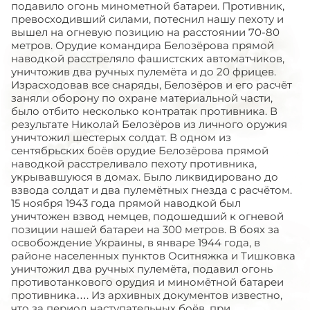
подавило огонь минометной батареи. Противник,
превосходивший силами, потеснил нашу пехоту и
вышел на огневую позицию на расстоянии 70-80
метров. Орудие командира Белозёрова прямой
наводкой расстреляло фашистских автоматчиков,
уничтожив два ручных пулемёта и до 20 фрицев.
Израсходовав все снаряды, Белозёров и его расчёт
заняли оборону по охране материальной части,
было отбито несколько контратак противника. В
результате Николай Белозёров из личного оружия
уничтожил шестерых солдат. В одном из
сентябрьских боёв орудие Белозёрова прямой
наводкой расстреливало пехоту противника,
укрывавшуюся в домах. Было ликвидировано до
взвода солдат и два пулемётных гнезда с расчётом.
15 ноября 1943 года прямой наводкой был
уничтожен взвод немцев, подошедший к огневой
позиции нашей батареи на 300 метров. В боях за
освобождение Украины, в январе 1944 года, в
районе населенных пунктов Оситняжка и Тишковка
уничтожил два ручных пулемёта, подавил огонь
противотанкового орудия и миномётной батареи
противника…. Из архивных документов известно,
что за период наступательных боёв, при