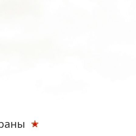
ераны