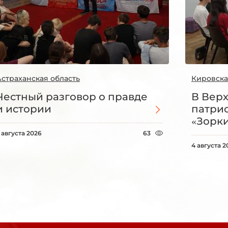
Астраханская область
Кировска
Честный разговор о правде
В Вер
и истории
патри
«Зорки
 августа 2026
63
4 августа 2