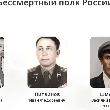
Бессмертный полк Росси
Литвинов
Шме
а
Иван Федосеевич
Василий 
1908 