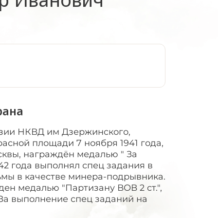
:
рана
изии НКВД им Дзержинского,
расной площади 7 ноября 1941 года,
квы, награждён медалью " За
942 года выполнял спец задания в
ьмы в качестве минера-подрывника.
ен медалью "Партизану ВОВ 2 ст.",
" За выполнение спец заданий на