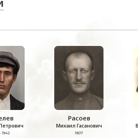
и
лев
Расоев
Петрович
Михаил Гасанович
- 1942
1907