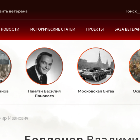
вить ветерана
Поиск
НОВОСТИ
ИСТОРИЧЕСКИЕ СТАТЬИ
ПРОЕКТЫ
БАЗА ВЕТЕРА
анов
Памяти Василия
Московская битва
Осв
Ланового
мир Иванович
Беллонов
Владими