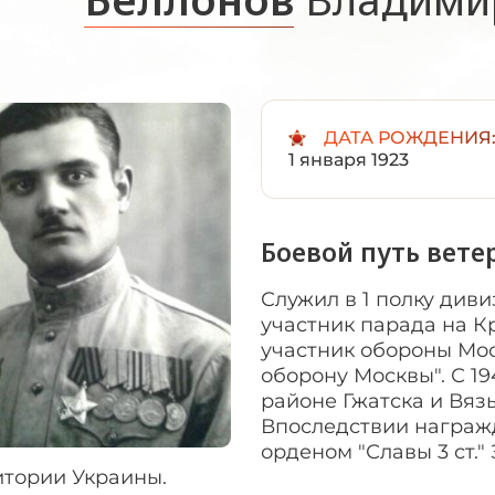
ДАТА РОЖДЕНИЯ
1 января 1923
Боевой путь вете
Служил в 1 полку див
участник парада на К
участник обороны Мос
оборону Москвы". С 1
районе Гжатска и Вяз
Впоследствии награжд
орденом "Славы 3 ст.
итории Украины.