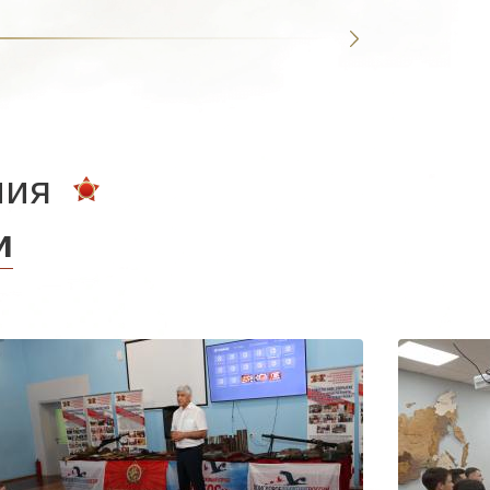
ния
и