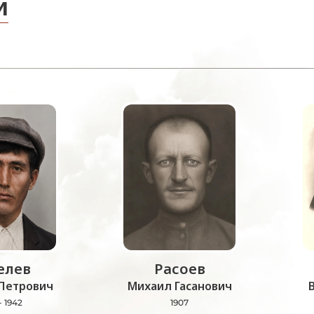
и
лев
Расоев
Петрович
Михаил Гасанович
- 1942
1907