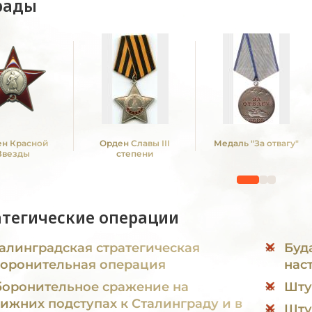
рады
н Красной
Орден Славы III
Медаль "За отвагу"
Звезды
степени
атегические операции
алинградская стратегическая
Буд
оронительная операция
нас
оронительное сражение на
Шту
ижних подступах к Сталинграду и в
Шту