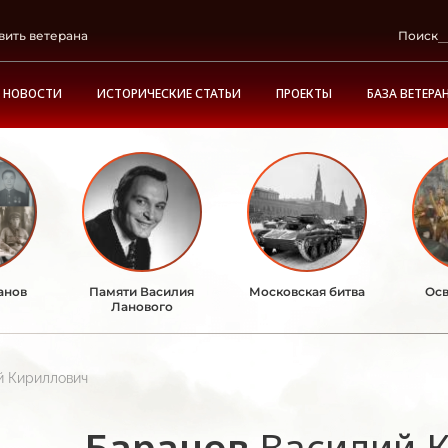
вить ветерана
Поиск
НОВОСТИ
ИСТОРИЧЕСКИЕ СТАТЬИ
ПРОЕКТЫ
БАЗА ВЕТЕРА
анов
Памяти Василия
Московская битва
Осв
Ланового
й Кириллович
Баранов
Василий 