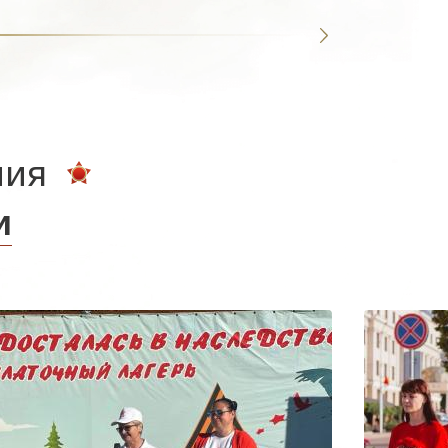
ния
и