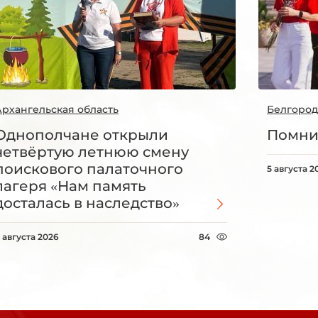
Архангельская область
Белгород
Однополчане открыли
Помни
четвёртую летнюю смену
поискового палаточного
5 августа 2
лагеря «Нам память
досталась в наследство»
 августа 2026
84