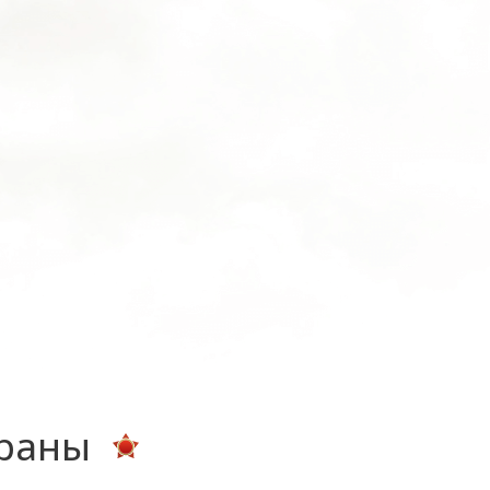
ераны