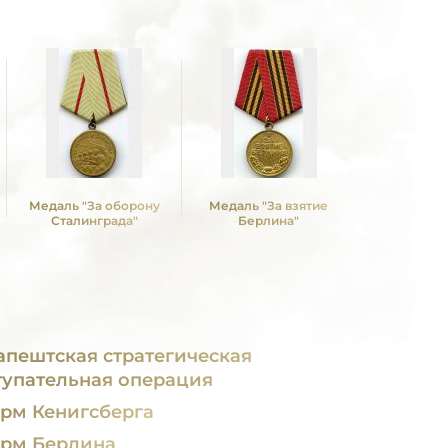
Медаль "За оборону
Медаль "За взятие
Медаль "З
Сталинграда"
Берлина"
Будап
апештская стратегическая
тупательная операция
рм Кенигсберга
рм Берлина