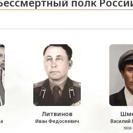
Бессмертный полк Росси
Литвинов
Шме
а
Иван Федосеевич
Василий 
1908 