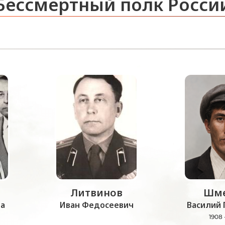
Бессмертный полк Росси
Литвинов
Шме
а
Иван Федосеевич
Василий 
1908 