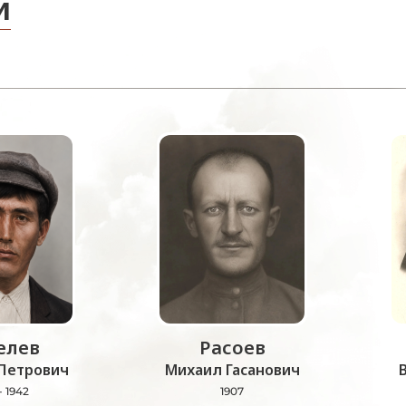
и
лев
Расоев
Петрович
Михаил Гасанович
- 1942
1907