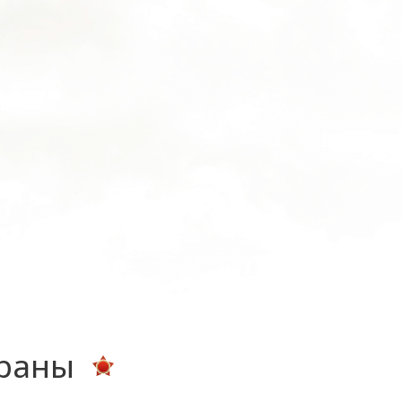
ераны