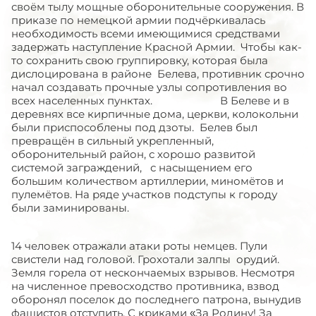
своём тылу мощные оборонительные сооружения. В
приказе по немецкой армии подчёркивалась
необходимость всеми имеющимися средствами
задержать наступление Красной Армии. Чтобы как-
то сохранить свою группировку, которая была
дислоцирована в районе Белева, противник срочно
начал создавать прочные узлы сопротивления во
всех населенных пунктах. В Белеве и в
деревнях все кирпичные дома, церкви, колокольни
были приспособлены под дзоты. Белев был
превращён в сильный укрепленный,
оборонительный район, с хорошо развитой
системой заграждений, с насыщением его
большим количеством артиллерии, миномётов и
пулемётов. На ряде участков подступы к городу
были заминированы.
14 человек отражали атаки роты немцев. Пули
свистели над головой. Грохотали залпы орудий.
Земля горела от нескончаемых взрывов. Несмотря
на численное превосходство противника, взвод
оборонял поселок до последнего патрона, вынудив
фашистов отступить. С криками «За Родину! За