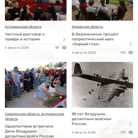
Астраханская область
Кировская область
Честный разговор о
В Верхнекамье прошёл
правде и истории
патриотический квиз
«Зоркий глаз»
5 августа 2026
87
4 августа 2026
105
96 лет Воздушно-
Сахалинская область, Астраханская
десантным войскам
область
России
Однополчане встретили
День Воздушно-
2 августа 2026
175
десантных войск России