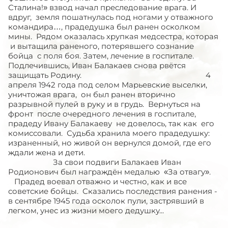
Сталина!» взвод начал преследование врага. И
вдруг, земля пошатнулась под ногами у отважного
командира…, прадедушка был ранен осколком
мины. Рядом оказалась хрупкая медсестра, которая
и вытащила раненого, потерявшего сознание
бойца с поля боя. Затем, лечение в госпитале.
Подлечившись, Иван Балакаев снова рвётся
защищать Родину. 4
апреля 1942 года под селом Марьевские выселки,
уничтожая врага, он был ранен вторично
разрывной пулей в руку и в грудь. Вернуться на
фронт после очередного лечения в госпитале,
прадеду Ивану Балакаеву не довелось, так как его
комиссовали. Судьба хранила моего прадедушку:
израненный, но живой он вернулся домой, где его
ждали жена и дети.
За свои подвиги Балакаев Иван
Родионович был награждён медалью «За отвагу».
Прадед воевал отважно и честно, как и все
советские бойцы. Сказались последствия ранения -
в сентябре 1945 года осколок пули, застрявший в
легком, унес из жизни моего дедушку...