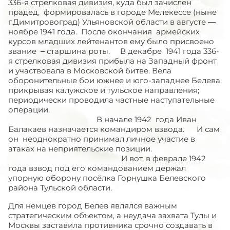
336-я стрелковая дивизия, куда был зачислен
прадед, формировалась в городе Мелекессе (ныне
г.Димитровоград) Ульяновской области в августе —
ноябре 1941 года. После окончания армейских
курсов младших лейтенантов ему было присвоено
звание – старшина роты. В декабре 1941 года 336-
я стрелковая дивизия прибыла на Западный фронт
и участвовала в Московской битве. Вела
оборонительные бои южнее и юго-западнее Белева,
прикрывая калужское и тульское направления;
периодически проводила частные наступательные
опе­рации.
В начале 1942 года Иван
Балакаев назначается командиром взвода. И сам
он неоднократно принимал личное участие в
атаках на неприятельские позиции.
И вот, в феврале 1942
года взвод под его командованием держал
упорную оборону посёлка Горнушка Белевского
района Тульской области.
Для немцев город Белев являлся важным
стратегическим объектом, а неудача захвата Тулы и
Москвы заставила противника срочно создавать в