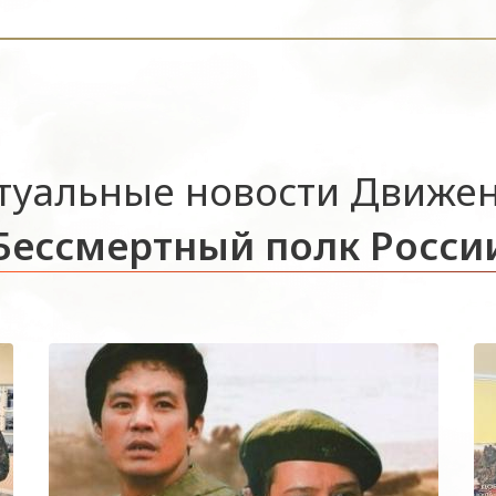
туальные новости Движе
Бессмертный полк Росси