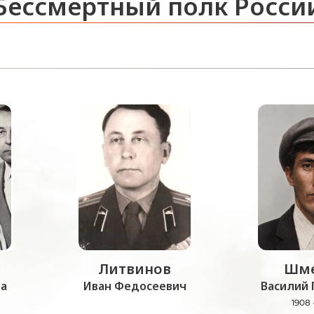
Бессмертный полк Росси
Литвинов
Шме
а
Иван Федосеевич
Василий 
1908 