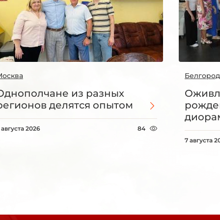
Москва
Белгород
Однополчане из разных
Оживл
регионов делятся опытом
рожде
диорам
 августа 2026
84
7 августа 2