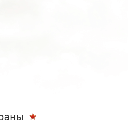
ераны