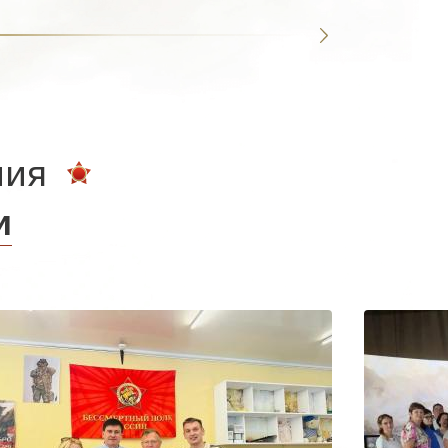
ния
и