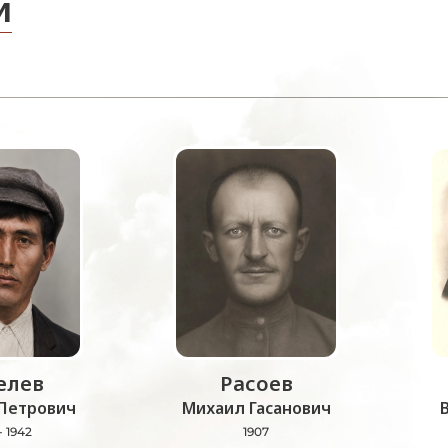
и
лев
Расоев
Петрович
Михаил Гасанович
- 1942
1907