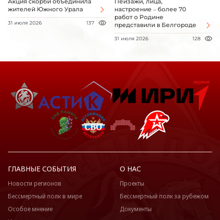
Акция скорби объединила
Пейзажи, лица,
жителей Южного Урала
настроение – более 70
работ о Родине
31 июля 2026
137
представили в Белгороде
31 июля 2026
128
ГЛАВНЫЕ СОБЫТИЯ
О НАС
Новости регионов
Проекты
Бессмертный полк в мире
Бессмертный полк за рубежом
Особое мнение
Документы