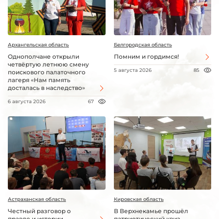
Архангельская область
Белгородская область
Однополчане открыли
Помним и гордимся!
четвёртую летнюю смену
5 августа 2026
85
поискового палаточного
лагеря «Нам память
досталась в наследство»
6 августа 2026
67
Астраханская область
Кировская область
Честный разговор о
В Верхнекамье прошёл
правде и истории
патриотический квиз