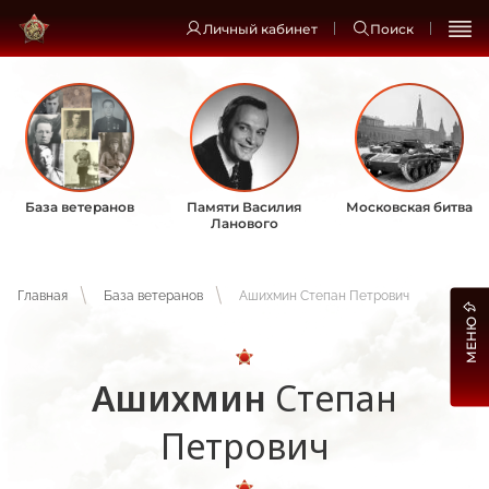
Личный кабинет
Поиск
База ветеранов
Памяти Василия
Московская битва
Ланового
Главная
База ветеранов
Ашихмин Степан Петрович
МЕНЮ
Ашихмин
Степан
Петрович