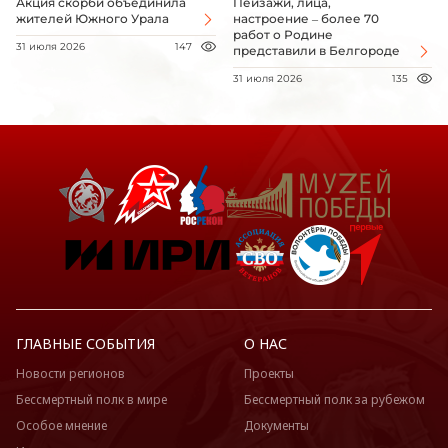
Акция скорби объединила
Пейзажи, лица,
жителей Южного Урала
настроение – более 70
работ о Родине
31 июля 2026
147
представили в Белгороде
31 июля 2026
135
ГЛАВНЫЕ СОБЫТИЯ
О НАС
Новости регионов
Проекты
Бессмертный полк в мире
Бессмертный полк за рубежом
Особое мнение
Документы