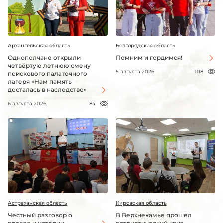
Архангельская область
Белгородская область
Однополчане открыли
Помним и гордимся!
четвёртую летнюю смену
5 августа 2026
108
поискового палаточного
лагеря «Нам память
досталась в наследство»
6 августа 2026
84
Астраханская область
Кировская область
Честный разговор о
В Верхнекамье прошёл
правде и истории
патриотический квиз