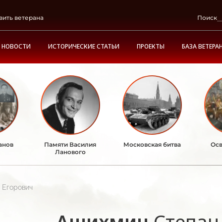
вить ветерана
Поиск
НОВОСТИ
ИСТОРИЧЕСКИЕ СТАТЬИ
ПРОЕКТЫ
БАЗА ВЕТЕРА
анов
Памяти Василия
Московская битва
Осв
Ланового
 Егорович
Ашихмин
Степан