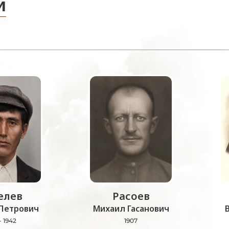
и
лев
Расоев
Петрович
Михаил Гасанович
- 1942
1907