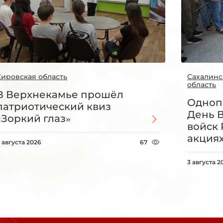
Кировская область
Сахалинс
область
В Верхнекамье прошёл
Одноп
патриотический квиз
День 
«Зоркий глаз»
войск 
акция
 августа 2026
67
3 августа 2