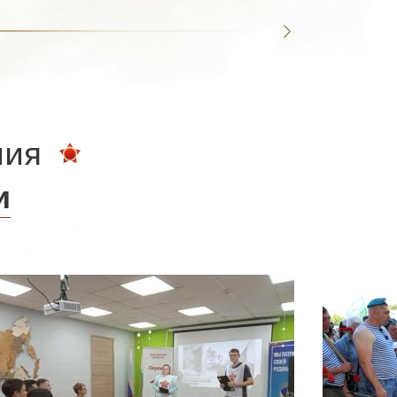
ния
и