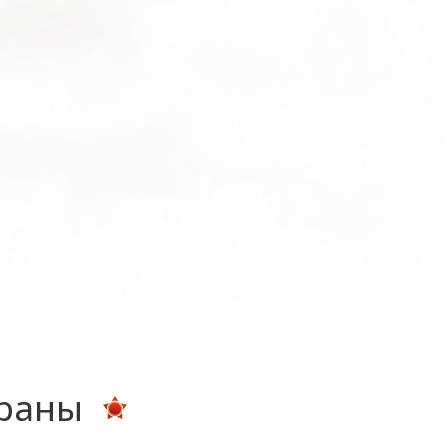
ераны