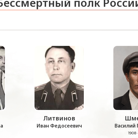
Бессмертный полк Росси
Литвинов
Шме
а
Иван Федосеевич
Василий 
1908 