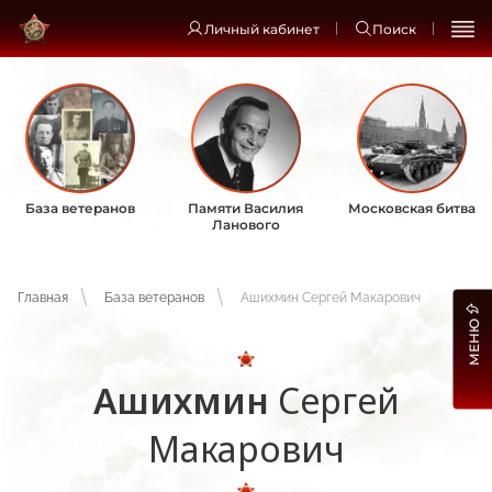
Личный кабинет
Поиск
База ветеранов
Памяти Василия
Московская битва
Ланового
Главная
База ветеранов
Ашихмин Сергей Макарович
МЕНЮ
Ашихмин
Сергей
Макарович