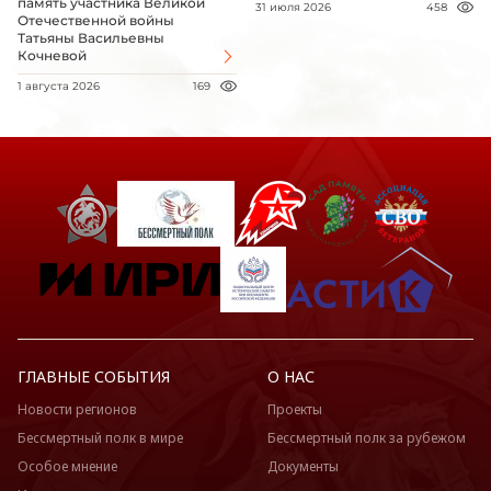
память участника Великой
31 июля 2026
458
Отечественной войны
Татьяны Васильевны
Кочневой
1 августа 2026
169
ГЛАВНЫЕ СОБЫТИЯ
О НАС
Новости регионов
Проекты
Бессмертный полк в мире
Бессмертный полк за рубежом
Особое мнение
Документы