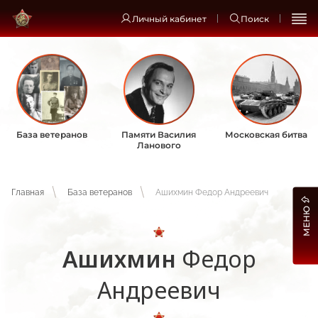
Личный кабинет
Поиск
База ветеранов
Памяти Василия
Московская битва
Ланового
Главная
База ветеранов
Ашихмин Федор Андреевич
МЕНЮ
Ашихмин
Федор
Андреевич