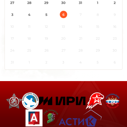
27
28
29
30
31
1
2
3
4
5
6
7
8
9
10
11
12
13
14
15
16
17
18
19
20
21
22
23
24
25
26
27
28
29
30
31
1
2
3
4
5
6