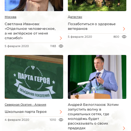
Москва
Дагестан
Светлана Иванова:
Позаботиться о здоровье
«Отдельное человеческое,
ветеранов
а не актёрское от меня
5 февраля 2020
800
спасибо!»
5 февраля 2020
1183
Андрей Белоглазов: Хотим
Северная Осетия - Алания
запустить волну в
Школьная парта Героя
социальных сетях, где
молодёжь будет
4 февраля 2020
1010
рассказывать о своих
прадедах