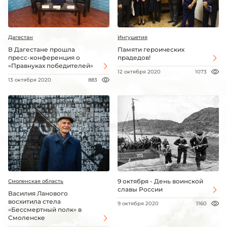
Дагестан
Ингушетия
В Дагестане прошла
Памяти героических
пресс-конференция о
прадедов!
«Правнуках победителей»
12 октября 2020
1073
13 октября 2020
883
9 октября - День воинской
Смоленская область
славы России
Василия Ланового
восхитила стела
9 октября 2020
1160
«Бессмертный полк» в
Смоленске