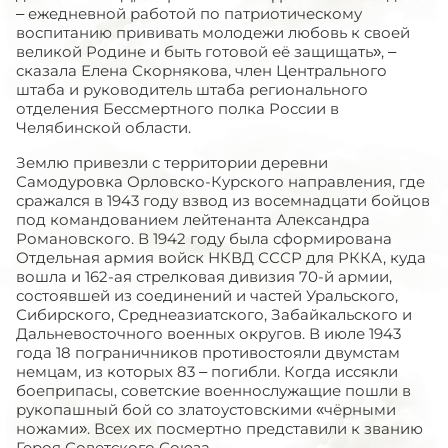
– ежедневной работой по патриотическому
воспитанию прививать молодежи любовь к своей
великой Родине и быть готовой её защищать», –
сказала Елена Скорнякова, член Центрального
штаба и руководитель штаба регионального
отделения Бессмертного полка России в
Челябинской области.
Землю привезли с территории деревни
Самодуровка Орловско-Курского направления, где
сражался в 1943 году взвод из восемнадцати бойцов
под командованием лейтенанта Александра
Романовского. В 1942 году была сформирована
Отдельная армия войск НКВД СССР для РККА, куда
вошла и 162-ая стрелковая дивизия 70-й армии,
состоявшей из соединений и частей Уральского,
Сибирского, Среднеазиатского, Забайкальского и
Дальневосточного военных округов. В июле 1943
года 18 пограничников противостояли двумстам
немцам, из которых 83 – погибли. Когда иссякли
боеприпасы, советские военнослужащие пошли в
рукопашный бой со златоустовскими «чёрными
ножами». Всех их посмертно представили к званию
Героя Советского Союза.