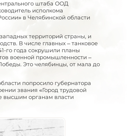
Центрального штаба ООД
ководитель исполкома
оссии» в Челябинской области
 западных территорий страны, и
дств. В числе главных – танковое
41-го года сокрушили планы
атов военной промышленности –
Победы. Это челябинцы, от мала до
области попросило губернатора
оении звания «Город трудовой
е высшим органам власти