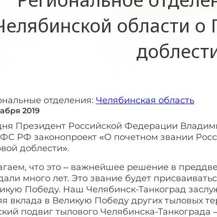
Челябинской области о 
доблест
ональные отделения:
Челябинская область
кабря 2019
дня Президент Российской Федерации Владими
 ФС РФ законопроект «О почетном звании Рос
вой доблести».
гаем, что это – важнейшее решение в преддве
али много лет. Это звание будет присваивать
икую Победу. Наш Челябинск-Танкоград заслуж
я вклада в Великую Победу других тыловых тер
кий подвиг тылового Челябинска-Танкограда –