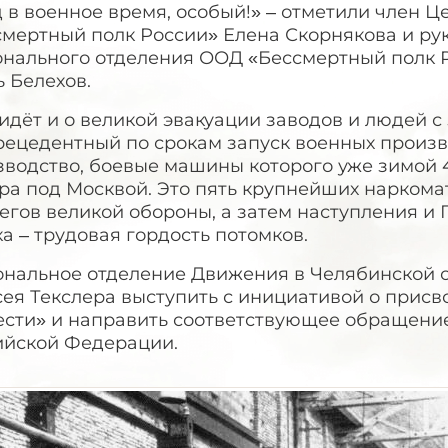
 в военное время, особый!» – отметили член 
смертный полк России» Елена Скорнякова и ру
онального отделения ООД «Бессмертный полк Р
 Белехов.
идёт и о великой эвакуации заводов и людей с
ецедентный по срокам запуск военных произво
зводство, боевые машины которого уже зимой 
ера под Москвой. Это пять крупнейших нарком
егов великой обороны, а затем наступления и 
а – трудовая гордость потомков.
ональное отделение Движения в Челябинской 
ея Текслера выступить с инициативой о присв
ести» и направить соответствующее обращени
ийской Федерации.