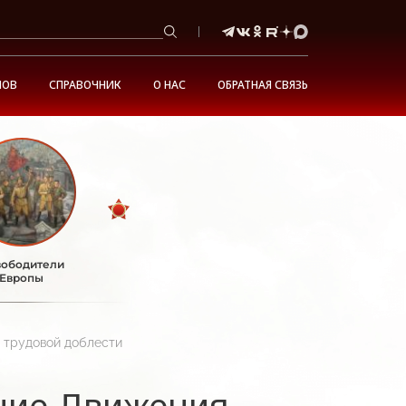
НОВ
СПРАВОЧНИК
О НАС
ОБРАТНАЯ СВЯЗЬ
ободители
Европы
 трудовой доблести
ние Движения