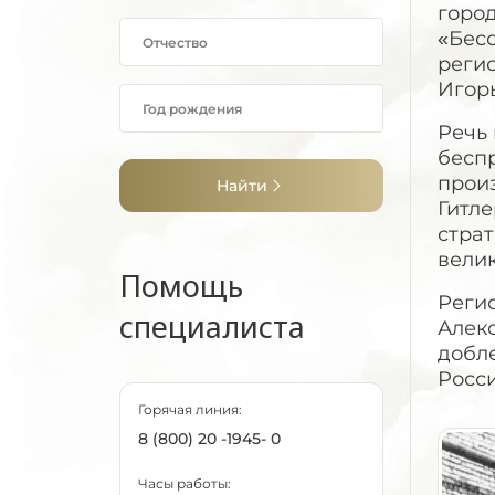
город
«Бес
реги
Игорь
Речь 
беспр
прои
Найти
Гитл
страт
велик
Помощь
Реги
специалиста
Алекс
добл
Росс
Горячая линия:
8 (800) 20 -1945- 0
Часы работы: