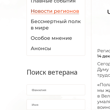
Главные события
Новости регионов
Бессмертный полк
в мире
Особое мнение
Анонсы
Реги
14 де
Сего
Думу
Поиск ветерана
трудо
«Пола
мы жд
в Вел
умаля
воинс