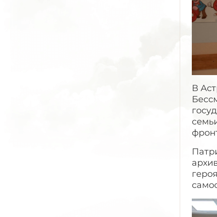
В Ас
Бессм
госу
семьи
фрон
Патр
архив
героя
самоо