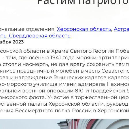
ональные отделения:
Херсонская область
,
Астра
сть
,
Свердловская область
кабря 2023
сонской области в Храме Святого Георгия Поб
 - там, где осенью 1941 года моряки-артиллер
 стояли насмерть, не дав врагу сохранить тем
оялись праздничный молебен в честь Севастоп
ова и награждение Генических кадетов кадетс
но-морского училища имени адмирала Нахимов
иальной военной операции 810-й Гвардейской 
оморского флота. Участие в торжественной це
ственной палаты Херсонской области, руковод
ения Бессмертного полка России в Херсонской