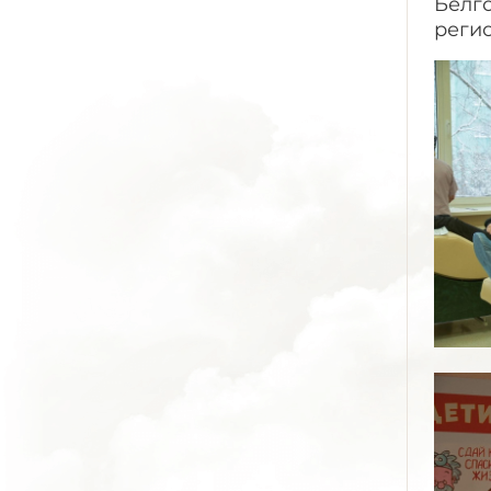
Белг
реги