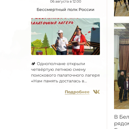
06 августа в 12:00
Бессмертный полк России
🏕 Однополчане открыли
четвёртую летнюю смену
поискового палаточного лагеря
«Нам память досталась в...
Подробнее
В Бе
рядом