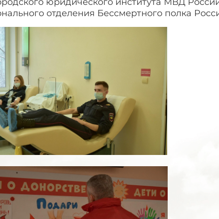
ородского юридического института МВД России
онального отделения Бессмертного полка Росс