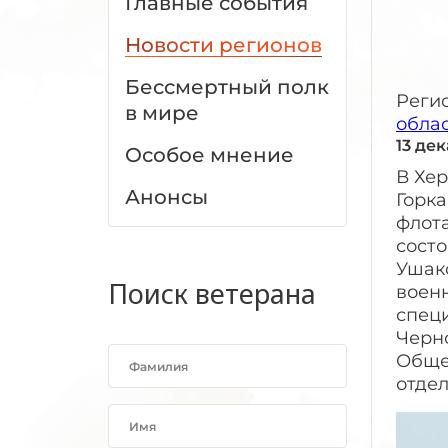
Главные события
Новости регионов
Бессмертный полк
Реги
в мире
обла
13 де
Особое мнение
В Хер
Анонсы
Горка
флота
сост
Ушак
Поиск ветерана
воен
спец
Черн
Обще
отдел