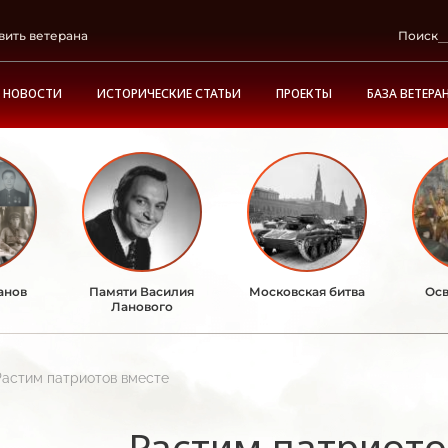
вить ветерана
Поиск
НОВОСТИ
ИСТОРИЧЕСКИЕ СТАТЬИ
ПРОЕКТЫ
БАЗА ВЕТЕРА
анов
Памяти Василия
Московская битва
Осв
Ланового
Растим патриотов вместе
Растим патриото