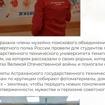
трахани члены музейно-поискового объединени
ертного полка России провели для студентов 
дарственного технического университета тема
», на котором рассказали о своих родных, кот
тах Великой Отечественной войны и помогали
иоты Астраханского государственного техниче
ам по крупицам собирают фотоматериалы, доку
х – земляках, чтобы передать новым поколения
тверженности, мужестве и героизме советског