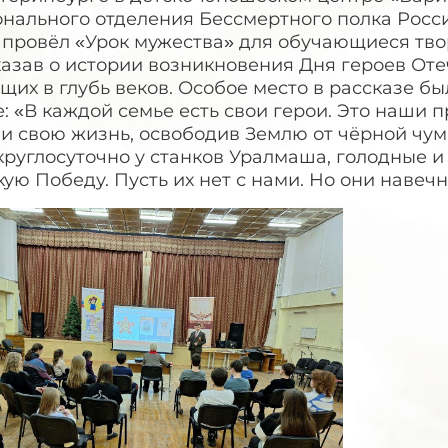
онального отделения Бессмертного полка Росс
 провёл «Урок мужества» для обучающиеся тво
азав о истории возникновения Дня героев Отеч
щих в глубь веков. Особое место в рассказе 
: «В каждой семье есть свои герои. Это наши 
ли свою жизнь, освободив Землю от чёрной чу
круглосуточно у станков Уралмаша, голодные 
ую Победу. Пусть их нет с нами. Но они навеч