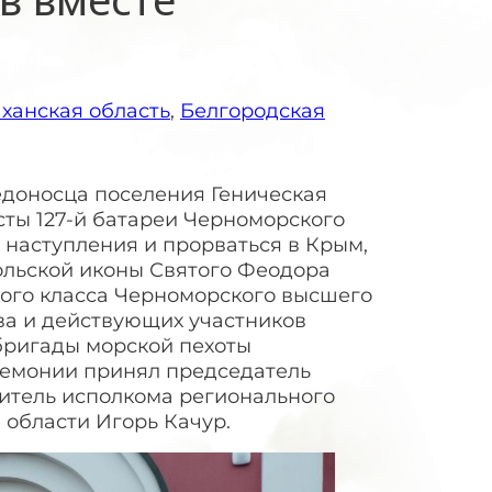
ханская область
,
Белгородская
едоносца поселения Геническая
исты 127-й батареи Черноморского
п наступления и прорваться в Крым,
ольской иконы Святого Феодора
кого класса Черноморского высшего
а и действующих участников
бригады морской пехоты
ремонии принял председатель
итель исполкома регионального
 области Игорь Качур.