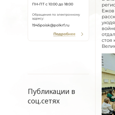
ПН-ПТ с 10:00 до 18:00
реги
Ежов
Обращения по электронному
расск
адресу:
уходя
1945poisk@polkrf.ru
войне
Подробнее
отда
стоя 
Велик
Публикации в
соц.сетях