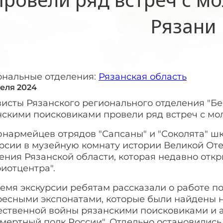
Рязани
ональные отделения:
Рязанская область
реля 2024
исты Рязанского регионального отделения "Бе
нскими поисковиками провели ряд встреч с мо
юнармейцев отрядов "Сапсаны" и "Соколята" ш
урсии в музейную комнату истории Великой От
ния Рязанской области, которая недавно откр
иотцентра".
емя экскурсии ребятам рассказали о работе п
ресными экспонатами, которые были найдены 
ественной войны рязанскими поисковиками и 
мертный полк России". Отдельно остановились