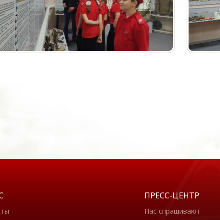
С
ПРЕСС-ЦЕНТР
кты
Нас спрашивают