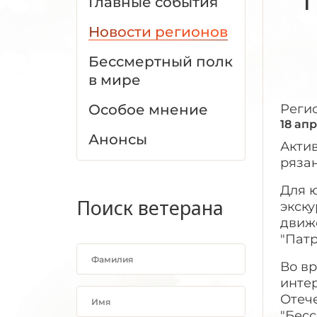
Главные события
Новости регионов
Бессмертный полк
в мире
Особое мнение
Реги
18 ап
Анонсы
Актив
ряза
Для 
Поиск ветерана
экск
движе
"Патр
Во вр
инте
Отеч
"Бесс