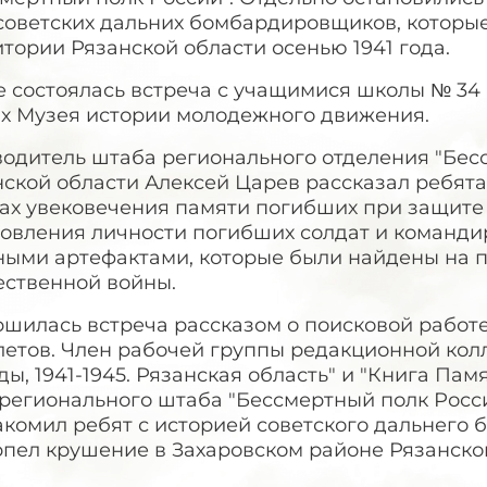
 советских дальних бомбардировщиков, которы
тории Рязанской области осенью 1941 года.
 состоялась встреча с учащимися школы № 34 
ах Музея истории молодежного движения.
одитель штаба регионального отделения "Бесс
ской области Алексей Царев рассказал ребята
ах увековечения памяти погибших при защите 
новления личности погибших солдат и команди
ными артефактами, которые были найдены на 
ественной войны.
шилась встреча рассказом о поисковой работе
летов. Член рабочей группы редакционной кол
ы, 1941-1945. Рязанская область" и "Книга Памят
 регионального штаба "Бессмертный полк Рос
акомил ребят с историей советского дальнего
пел крушение в Захаровском районе Рязанской