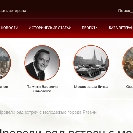
вить ветерана
Поиск
НОВОСТИ
ИСТОРИЧЕСКИЕ СТАТЬИ
ПРОЕКТЫ
БАЗА ВЕТЕРА
анов
Памяти Василия
Московская битва
Осв
Ланового
Провели ряд встреч с молодежью города Рязани
Провели ряд встреч с м