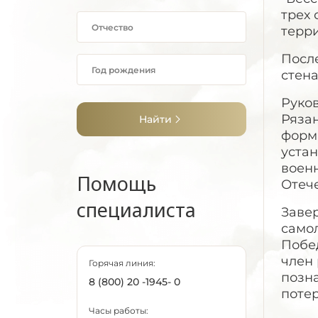
трех
терри
После
стен
Руков
Рязан
Найти
форм
уста
воен
Помощь
Отеч
специалиста
Завер
само
Побед
член
Горячая линия:
позн
8 (800) 20 -1945- 0
потер
Часы работы: