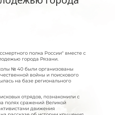
ссмертного полка России" вместе с
лодежью города Рязани.
колы № 40 были организованы
ечественной войны и поискового
ылась на базе регионального
оисковых отрядов, познакомили с
на полях сражений Великой
активистами движения
 на рассказе об истории крушения