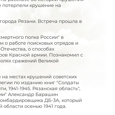
е потерпели крушение на
города Рязани. Встреча прошла в
мертного полка России" в
м о работе поисковых отрядов и
Отечества, о способах
ров Красной армии. Познакомил с
полях сражений Великой
 на местах крушений советских
легии по изданию книг "Солдаты
и, 1941-1945. Рязанская область",
сии" Александр Барашин
 бомбардировщика ДБ-3А, который
 области осенью 1941 года.