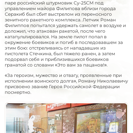
паре российский штурмовик Су-25СМ под
управлением майора Филипова вблизи города
Серакиб был сбит выстрелом из переносного
зенитного ракетного комплекса. Летчик Роман
Филиппов попытался удержать самолет в воздухе и
доложил, что атакован ракетой, после чего
катапультировался. На земле пилот попал в
окружение боевиков и погиб в последовавшем за
этим бою: отстреливаясь от нападавших из
пистолета Стечкина, был тяжело ранен, а затем
подорвал себя и приблизившихся боевиков
гранатой со словами «Это вам за пацанов!».
«За героизм, мужество и отвагу, проявленные при
исполнении воинского долга», Роману Николаевичу
присвоено звание Героя Российской Федерации
посмертно.