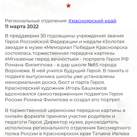
Региональные отделения:
Красноярский край
11 марта 2022
В преддверии 30 годовщины учреждения звания
Героя Российской Федерации и медали «Золотая
звезда» в музее «Мемориал Победы» Красноярска
состоялась торжественная передача картины
«Мгновенье перед вечностью» - портрета Героя РФ
Романа Филиппова - в дар школе №85 города
Воронежа. В ней учился будущий Герой. В память о
подвиге выпускника школы уже установлены
мемориальная доска, бюст и парта Героя.
Красноярский художник Игорь Башмаков
вдохновился самоотверженным подвигом Героя
России Романа Филипова и создал его портрет.
В торжественной церемонии передачи картины в
онлайн формате приняли участие родители и
педагоги Героя. Директор музея, руководитель
исполкома регионального отделения Бессмертного
полка России в Красноярском крае Татьяна Ивлева