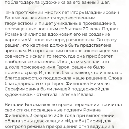
поблагодарила художника за его важный шаг.
«На протяжении многих лет Игорь Владимирович
Башмаков занимается художественным
творчеством и пишет уникальные произведения,
посвященные военным событиям 20 века. Подвиг
Романа Филипова вдохновил его на создание
картины «Мгновенье перед вечностью». Он сразу
решил, что картина должна быть представлена
зрителям. На протяжении нескольких месяцев мы
совместно искали то место, где она приобретет
наибольшее значение. И когда мы узнали, что
школе присвоено имя Героя, решение было
принято сразу. И для нас было важно, что и школа с
благодарностью поддержала наше решение. Слова
благодарности отца Героя Филипова Николая
Серафимовича были лучшей поддержкой для
художника», - отметила Татьяна Ивлева.
Виталий Богомазюк во время церемонии прочитал
свои стихи, посвященные подвигу Романа
Филипова. 3 февраля 2018 года при выполнении
облета зоны деэскалации «Идлиб» (Сирия) для
контроля режима прекращения огня ведущий в