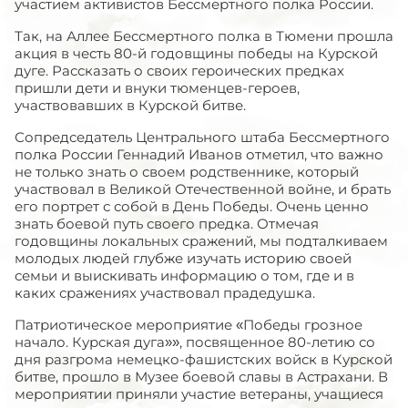
участием активистов Бессмертного полка России.
Так, на Аллее Бессмертного полка в Тюмени прошла
акция в честь 80-й годовщины победы на Курской
дуге. Рассказать о своих героических предках
пришли дети и внуки тюменцев-героев,
участвовавших в Курской битве.
Сопредседатель Центрального штаба Бессмертного
полка России Геннадий Иванов отметил, что важно
не только знать о своем родственнике, который
участвовал в Великой Отечественной войне, и брать
его портрет с собой в День Победы. Очень ценно
знать боевой путь своего предка. Отмечая
годовщины локальных сражений, мы подталкиваем
молодых людей глубже изучать историю своей
семьи и выискивать информацию о том, где и в
каких сражениях участвовал прадедушка.
Патриотическое мероприятие «Победы грозное
начало. Курская дуга»», посвященное 80-летию со
дня разгрома немецко-фашистских войск в Курской
битве, прошло в Музее боевой славы в Астрахани. В
мероприятии приняли участие ветераны, учащиеся