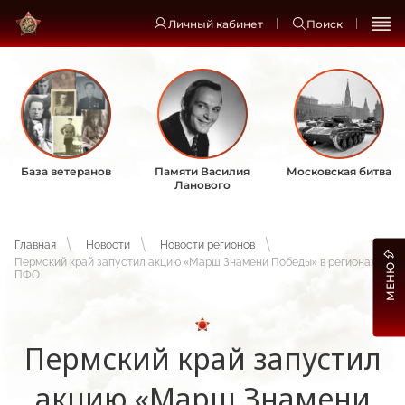
Личный кабинет
Поиск
База ветеранов
Памяти Василия
Московская битва
Ланового
Главная
Новости
Новости регионов
Пермский край запустил акцию «Марш Знамени Победы» в регионах
МЕНЮ
ПФО
Пермский край запустил
акцию «Марш Знамени