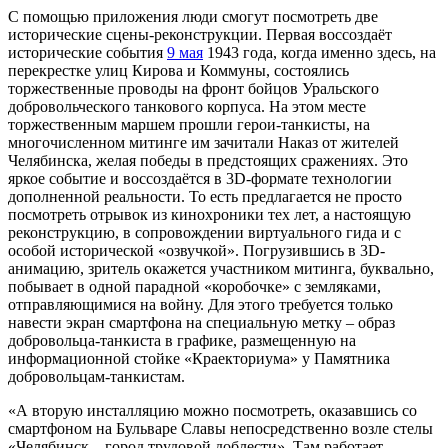
С помощью приложения люди смогут посмотреть две
исторические сцены-реконструкции. Первая воссоздаёт
исторические события
9 мая
1943 года, когда именно здесь, на
перекрестке улиц Кирова и Коммуны, состоялись
торжественные проводы на фронт бойцов Уральского
добровольческого танкового корпуса. На этом месте
торжественным маршем прошли герои-танкисты, на
многочисленном митинге им зачитали Наказ от жителей
Челябинска, желая победы в предстоящих сражениях. Это
яркое событие и воссоздаётся в 3
D
-формате технологии
дополненной реальности. То есть предлагается не просто
посмотреть отрывок из кинохроники тех лет, а настоящую
реконструкцию, в сопровождении виртуального гида и с
особой исторической «озвучкой». Погрузившись в 3
D
-
анимацию, зритель окажется участником митинга, буквально,
побывает в одной парадной «коробочке» с земляками,
отправляющимися на войну. Для этого требуется только
навести экран смартфона на специальную метку – образ
добровольца-танкиста в графике, размещенную на
информационной стойке «Краекториума» у Памятника
добровольцам-танкистам.
«А вторую инсталляцию можно посмотреть, оказавшись со
смартфоном на Бульваре Славы непосредственно возле стелы
«Челябинск – город трудовой доблести». Там работает