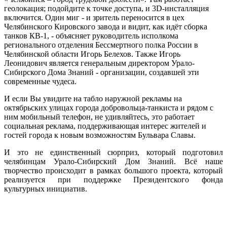
геолокация; подойдите к точке доступа, и 3
D
-инсталляция
включится. Один миг - и зритель переносится в цех
Челябинского Кировского завода и видит, как идёт сборка
танков КВ-1, - объясняет руководитель исполкома
регионального отделения Бессмертного полка России в
Челябинской области Игорь Белехов. Также Игорь
Леонидович является генеральным директором Урало-
Сибирского Дома Знаний - организации, создавшей эти
современные чудеса.
И если Вы увидите на табло наружной рекламы на
октябрьских улицах города добровольца-танкиста и рядом с
ним мобильный телефон, не удивляйтесь, это работает
социальная реклама, поддерживающая интерес жителей и
гостей города к новым возможностям Бульвара Славы.
И это не единственный сюрприз, который подготовил
челябинцам Урало-Сибирский Дом Знаний. Всё наше
творчество происходит в рамках большого проекта, который
реализуется при поддержке Президентского фонда
культурных инициатив.