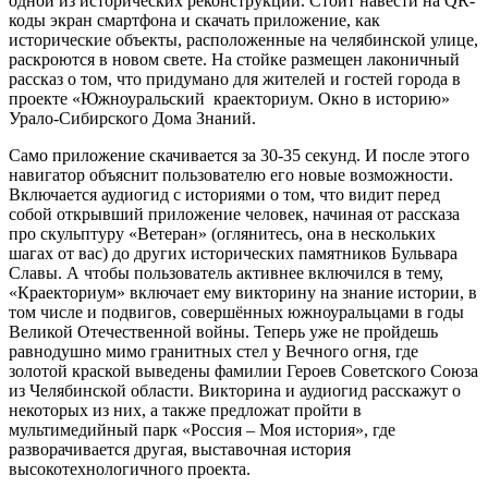
одной из исторических реконструкций. Стоит навести на QR-
коды экран смартфона и скачать приложение, как
исторические объекты, расположенные на челябинской улице,
раскроются в новом свете. На стойке размещен лаконичный
рассказ о том, что придумано для жителей и гостей города в
проекте «Южноуральский краекториум. Окно в историю»
Урало-Сибирского Дома Знаний.
Само приложение скачивается за 30-35 секунд. И после этого
навигатор объяснит пользователю его новые возможности.
Включается аудиогид с историями о том, что видит перед
собой открывший приложение человек, начиная от рассказа
про скульптуру «Ветеран» (оглянитесь, она в нескольких
шагах от вас) до других исторических памятников Бульвара
Славы. А чтобы пользователь активнее включился в тему,
«Краекториум» включает ему викторину на знание истории, в
том числе и подвигов, совершённых южноуральцами в годы
Великой Отечественной войны. Теперь уже не пройдешь
равнодушно мимо гранитных стел у Вечного огня, где
золотой краской выведены фамилии Героев Советского Союза
из Челябинской области. Викторина и аудиогид расскажут о
некоторых из них, а также предложат пройти в
мультимедийный парк «Россия – Моя история», где
разворачивается другая, выставочная история
высокотехнологичного проекта.