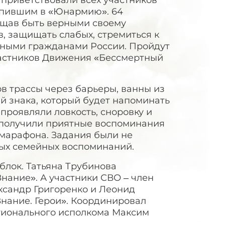
приветствовали всех участников
тупившим в «Юнармию». 64
ещав быть верными своему
в, защищать слабых, стремиться к
ойными гражданами России. Пройдут
астников Движения «Бессмертный
в трассы через барьеры, ванны из
й знака, который будет напоминать
проявляли ловкость, сноровку и
ы получили приятные воспоминания
 марафона. Задания были не
лых семейных воспоминаний.
лок. Татьяна Трубинова
нание». А участники СВО – член
ксандр Григоренко и Леонид
нание. Герои». Координировал
гионального исполкома Максим