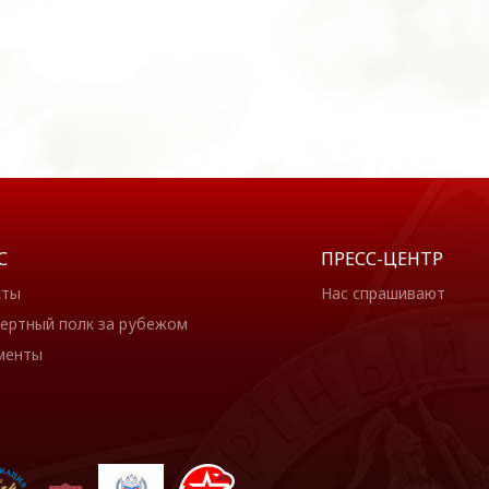
С
ПРЕСС-ЦЕНТР
кты
Нас спрашивают
ертный полк за рубежом
менты