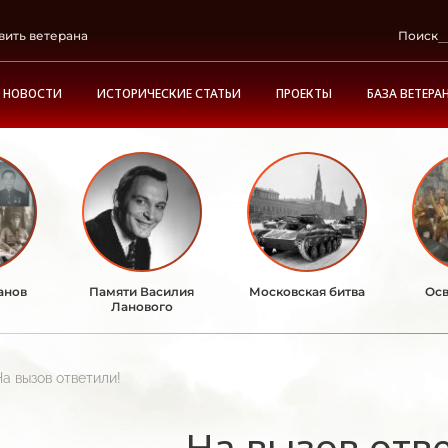
вить ветерана
Поиск
НОВОСТИ
ИСТОРИЧЕСКИЕ СТАТЬИ
ПРОЕКТЫ
БАЗА ВЕТЕРА
анов
Памяти Василия
Московская битва
Осв
Ланового
На вызов ответили!
На вызов отв