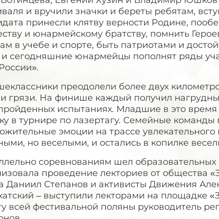
 Вотинцева, Евгений Хузин и Владимир Юшков 
иваля и вручили значки и береты ребятам, вс
идата принесли клятву верности Родине, пооб
ству и юнармейскому братству, помнить Герое
ам в учебе и спорте, быть патриотами и дост
, и сегодняшние юнармейцы пополнят ряды уч
России».
шеклассники преодолели более двух километро
 и грязи. На финише каждый получил нагрудны
пройденных испытаниях. Младшие в это время 
ику в турнире по лазертагу. Семейные команд
ложительные эмоции на трассе увлекательного
ыми, но веселыми, и остались в копилке весе
ллельно соревнованиям шел образовательных б
изовала проведение лекториев от общества «З
а Даниил Степанов и активисты Движения Але
хатский – выступили лекторами на площадке «З
ту всей фестивальной поляны руководитель ре
онов.