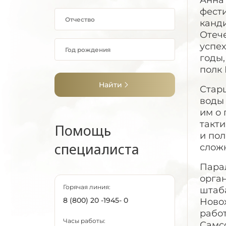
Анна
фест
канд
Отече
успех
годы
полк 
Найти
Стар
воды
им о 
такт
Помощь
и по
специалиста
сложн
Пара
орган
Горячая линия:
штаб
8 (800) 20 -1945- 0
Ново
рабо
Часы работы:
Самс