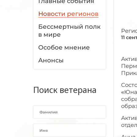
Главные события
Новости регионов
Бессмертный полк
Реги
в мире
11 се
Особое мнение
Акти
Анонсы
Перм
Прик
Сост
Поиск ветерана
«Юна
собр
обра
Акти
отдел