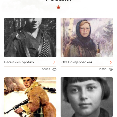
Василий Коробко
Юта Бондаровская
10035
10550