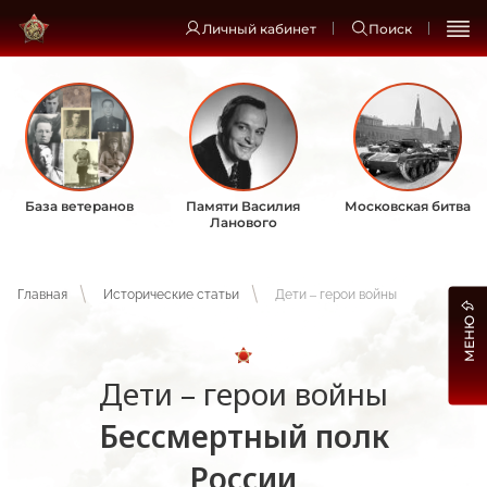
Личный кабинет
Поиск
База ветеранов
Памяти Василия
Московская битва
Ланового
Главная
Исторические статьи
Дети – герои войны
МЕНЮ
Дети – герои войны
Бессмертный полк
России