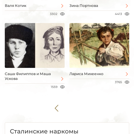
Валя Котик
Зина Портнова
3302
4413
Саша Филиппов и Маша
Лариса Михеенко
Ускова
3765
1559
Сталинские наркомы