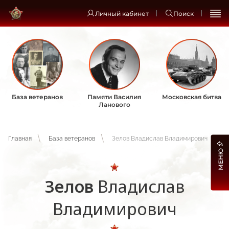
Личный кабинет
Поиск
База ветеранов
Памяти Василия
Московская битва
Ланового
Главная
База ветеранов
Зелов Владислав Владимирович
МЕНЮ
Зелов
Владислав
Владимирович