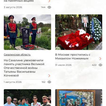
на памятных акциях
3 августа 2026
144
В Москве простились с
Сахалинская область
Михаилом Ножкиным
На Сахалине увековечили
память участника Великой
31 июля 2026
422
Отечественной войны
Татьяны Васильевны
Кочневой
1 августа 2026
162