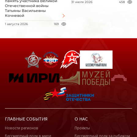
память участника Великой
31 июля 2026
458
Отечественной войны
Татьяны Васильевны
Кочневой
1 августа 2026
169
ГЛАВНЫЕ СОБЫТИЯ
О НАС
Новости регионов
Проекты
Бессмертный полк в мире
Бессмертный полк за рубежом