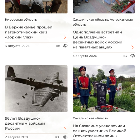
Кировская область
Сахалинская область, Астраханская
область
В Верхнекамье прошёл
патриотический квиз
Однополчане встретили
«Зоркий глаз»
День Воздушно-
десантных войск России
4 августа 2026
118
на памятных акциях
3 августа 2026
157
96 лет Воздушно-
Сахалинская область
десантным войскам
На Сахалине увековечили
России
память участника Великой
Отечественной войны
2 августа 2026
186