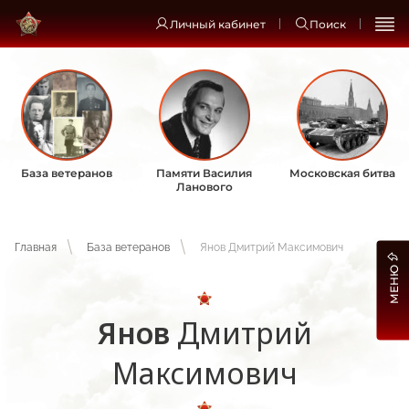
Личный кабинет
Поиск
База ветеранов
Памяти Василия
Московская битва
Ланового
Главная
База ветеранов
Янов Дмитрий Максимович
МЕНЮ
Янов
Дмитрий
Максимович