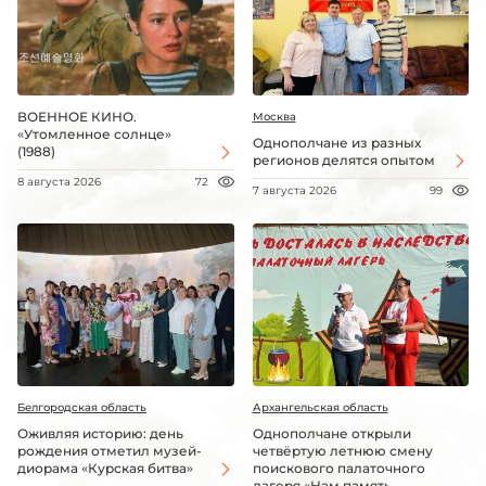
ВОЕННОЕ КИНО.
Москва
«Утомленное солнце»
Однополчане из разных
(1988)
регионов делятся опытом
8 августа 2026
72
7 августа 2026
99
Белгородская область
Архангельская область
Оживляя историю: день
Однополчане открыли
рождения отметил музей-
четвёртую летнюю смену
диорама «Курская битва»
поискового палаточного
лагеря «Нам память