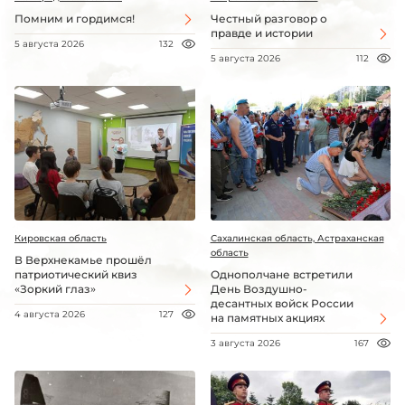
Помним и гордимся!
Честный разговор о
правде и истории
5 августа 2026
132
5 августа 2026
112
Кировская область
Сахалинская область, Астраханская
область
В Верхнекамье прошёл
патриотический квиз
Однополчане встретили
«Зоркий глаз»
День Воздушно-
десантных войск России
4 августа 2026
127
на памятных акциях
3 августа 2026
167