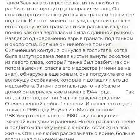
танки.Завязалась перестрелка, их пушки были
разбиты и в сторону отца направился танк. Он
схватил противотанковую связку гранат и бросил ее
под танк. И в этот момент он увидел, что из танка в
его сторону летит граната ( и как рассказывал, что
помню как она вертелась и была с длинной ручкой).
Раздался одновременно взрыв гранаты под танком
и около отца. Больше он ничего не помнил.
Сильнейшая контузия, очнулся в госпитале, когда
была ампутирована левая кисть и вынуты осколки
из левого глаза, который также был разбит. Как он
потом выяснил, спасла его медсестра (имени ее не
знал), обнаружив еще живым, она погрузила его на
волокушу с собаками, которые и дотащили его до
медсанбата. Затем госпиталь где-то на Урале и
домой он вернулся уже в начале 1944 года. Так
вот, за этот подвиг он был награжден орденом
Отечественной войны 1 степени. И нашел его орден
только в 1966 году. Вручали в Михайловском
РВК.Умер отец в январе 1980 года вследствие
тяжелой контузии и ранения. Но его рассказ о плене
и подбитом танке у меня с юности остался на всю
жизнь. Отец не любил рассказывать о войне, больше
вспоминал о мирной жизни.