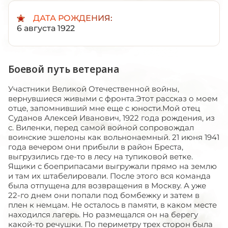
ДАТА РОЖДЕНИЯ:
6 августа 1922
Боевой путь ветерана
Участники Великой Отечественной войны,
вернувшиеся живыми с фронта.Этот рассказ о моем
отце, запомнивший мне еще с юности.Мой отец
Суданов Алексей Иванович, 1922 года рождения, из
с. Виленки, перед самой войной сопровождал
воинские эшелоны как вольнонаемный. 21 июня 1941
года вечером они прибыли в район Бреста,
выгрузились где-то в лесу на тупиковой ветке.
Ящики с боеприпасами выгружали прямо на землю
и там их штабелировали. После этого вся команда
была отпущена для возвращения в Москву. А уже
22-го днем они попали под бомбежку и затем в
плен к немцам. Не осталось в памяти, в каком месте
находился лагерь. Но размещался он на берегу
какой-то речушки. По периметру трех сторон была