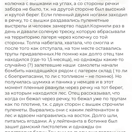
колючка с вышками на углах, а со стороны речки
забора не было, т.к. на другой стороне был высокий
и крутой берег. Если пленный двумя ногами заходил
в речку, то с вышки раздавались пулеметные
выстрелы и человек замертво падал.Кормили раз в
день и давали соленую треску, которую вбрасывали
на территорию лагеря через колючку со той
стороны. Толпа набегала, хватала, что смогла и
после того как отступала, на том месте оставались
трупы придавленных.Не помню как долго отец там
находился (где-то 1,5 месяца), но однажды какие-то
случайно (?) залетевшие наши самолеты начали
бомбить находящийся рядом с лагерем склад ( то ли
с боеприпасами, то ли с топливом – не помню). Но
получилась шумиха и паника у немцев и в этот
момент пленные рванули через речку на тот берег,
за которым находился лес. Отец рассказывал, что
когда он бежал через речку, то бежал уже по трупам
как по плотине, т.к. с двух сторон с вышек строчили
пулеметы. Вырвались они с каким лейтенантом в
лес и вдвоем направились на восток. Долго шли,
питались ягодами. А у лейтенанта в ботинке был
зашит дамский пистолетик и однажды он