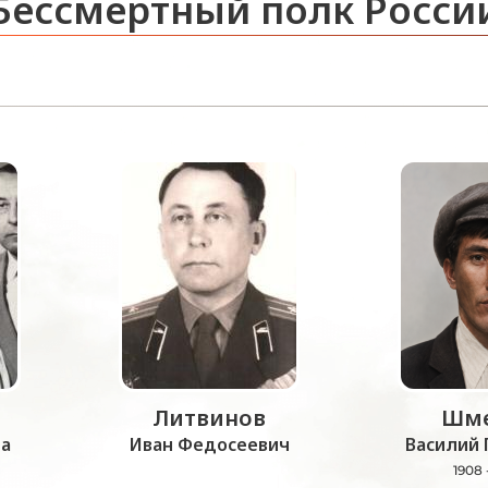
Бессмертный полк Росси
Литвинов
Шме
а
Иван Федосеевич
Василий 
1908 