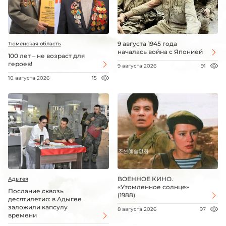
9 августа 1945 года
Тюменская область
началась война с Японией
100 лет – не возраст для
героев!
9 августа 2026
91
10 августа 2026
15
ВОЕННОЕ КИНО.
Адыгея
«Утомленное солнце»
Послание сквозь
(1988)
десятилетия: в Адыгее
заложили капсулу
8 августа 2026
97
времени