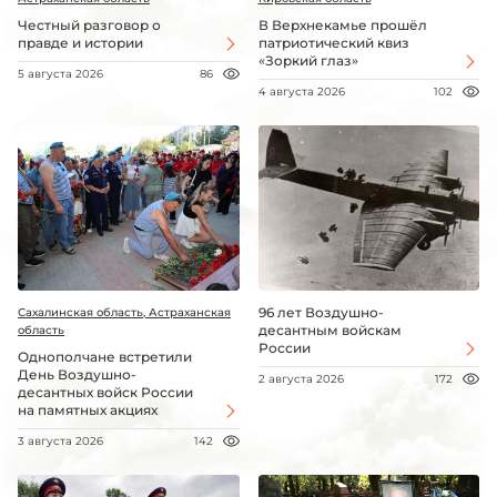
Честный разговор о
В Верхнекамье прошёл
правде и истории
патриотический квиз
«Зоркий глаз»
5 августа 2026
86
4 августа 2026
102
96 лет Воздушно-
Сахалинская область, Астраханская
десантным войскам
область
России
Однополчане встретили
День Воздушно-
2 августа 2026
172
десантных войск России
на памятных акциях
3 августа 2026
142