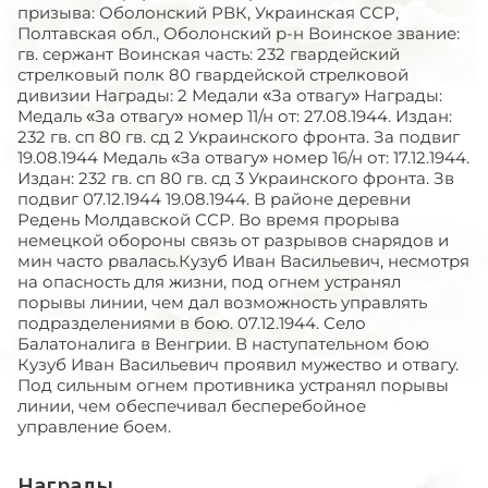
призыва: Оболонский РВК, Украинская ССР,
Полтавская обл., Оболонский р-н Воинское звание:
гв. сержант Воинская часть: 232 гвардейский
стрелковый полк 80 гвардейской стрелковой
дивизии Награды: 2 Медали «За отвагу» Награды:
Медаль «За отвагу» номер 11/н от: 27.08.1944. Издан:
232 гв. сп 80 гв. сд 2 Украинского фронта. За подвиг
19.08.1944 Медаль «За отвагу» номер 16/н от: 17.12.1944.
Издан: 232 гв. сп 80 гв. сд 3 Украинского фронта. Зв
подвиг 07.12.1944 19.08.1944. В районе деревни
Редень Молдавской ССР. Во время прорыва
немецкой обороны связь от разрывов снарядов и
мин часто рвалась.Кузуб Иван Васильевич, несмотря
на опасность для жизни, под огнем устранял
порывы линии, чем дал возможность управлять
подразделениями в бою. 07.12.1944. Село
Балатоналига в Венгрии. В наступательном бою
Кузуб Иван Васильевич проявил мужество и отвагу.
Под сильным огнем противника устранял порывы
линии, чем обеспечивал бесперебойное
управление боем.
Награды