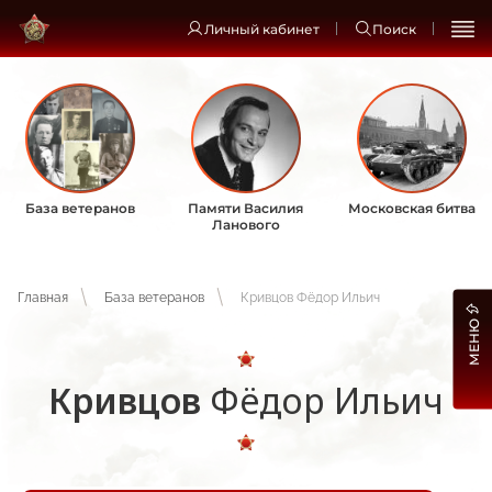
Личный кабинет
Поиск
База ветеранов
Памяти Василия
Московская битва
Ланового
Главная
База ветеранов
Кривцов Фёдор Ильич
МЕНЮ
Кривцов
Фёдор Ильич