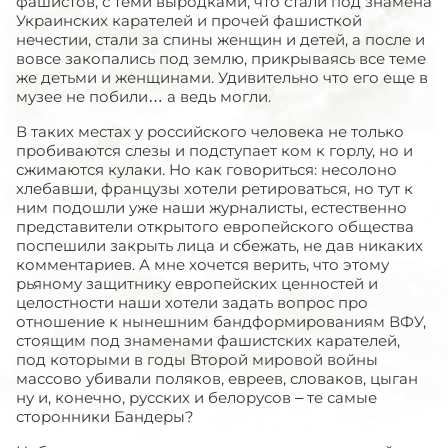
фашистов, с теми выродками, что стали под знамена
Украинских карателей и прочей фашисткой
нечестии, стали за спины женщин и детей, а после и
вовсе закопались под землю, прикрываясь все теме
же детьми и женщинами. Удивительно что его еще в
музее не побили… а ведь могли.
В таких меcтах у российского человека не только
пробиваются слезы и подступает ком к горлу, но и
сжимаются кулаки. Но как говориться: несолоно
хлебавши, французы хотели ретироваться, но тут к
ним подошли уже наши журналисты, естественно
представители открытого европейского общества
поспешили закрыть лица и сбежать, не дав никаких
комментариев. А мне хочется верить, что этому
рьяному защитнику европейских ценностей и
целостности наши хотели задать вопрос про
отношение к нынешним бандформированиям ВФУ,
стоящим под знаменами фашистских карателей,
под которыми в годы Второй мировой войны
массово убивали поляков, евреев, словаков, цыган
ну и, конечно, русских и белорусов – те самые
сторонники Бандеры?