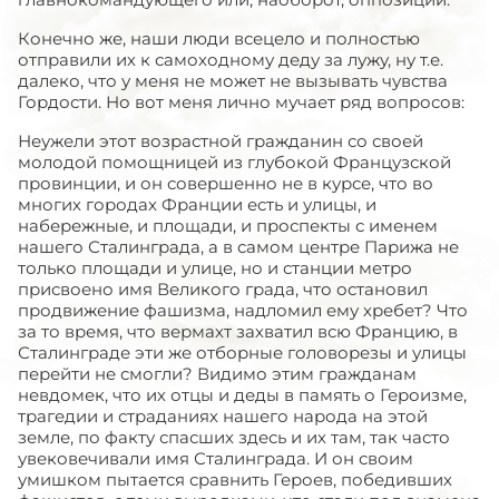
Конечно же, наши люди всецело и полностью
отправили их к самоходному деду за лужу, ну т.е.
далеко, что у меня не может не вызывать чувства
Гордости. Но вот меня лично мучает ряд вопросов:
Неужели этот возрастной гражданин со своей
молодой помощницей из глубокой Французской
провинции, и он совершенно не в курсе, что во
многих городах Франции есть и улицы, и
набережные, и площади, и проспекты с именем
нашего Сталинграда, а в самом центре Парижа не
только площади и улице, но и станции метро
присвоено имя Великого града, что остановил
продвижение фашизма, надломил ему хребет? Что
за то время, что вермахт захватил всю Францию, в
Сталинграде эти же отборные головорезы и улицы
перейти не смогли? Видимо этим гражданам
невдомек, что их отцы и деды в память о Героизме,
трагедии и страданиях нашего народа на этой
земле, по факту спасших здесь и их там, так часто
увековечивали имя Сталинграда. И он своим
умишком пытается сравнить Героев, победивших