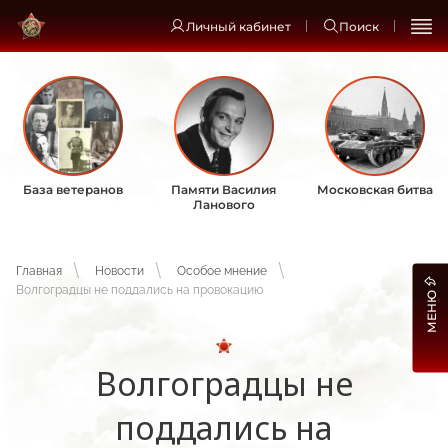
Личный кабинет
Поиск
База ветеранов
Памяти Василия
Московская битва
Ланового
Главная
Новости
Особое мнение
Волгоградцы не поддались на провокацию
МЕНЮ
Волгоградцы не
поддались на