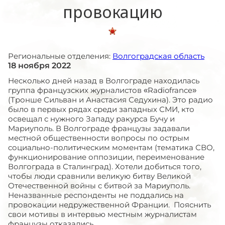
провокацию
Региональные отделения:
Волгоградская область
18 ноября 2022
Несколько дней назад в Волгограде находилась
группа французских журналистов «Radiofrance»
(Тронше Сильван и Анастасия Седухина). Это радио
было в первых рядах среди западных СМИ, кто
освещал с нужного Западу ракурса Бучу и
Мариуполь. В Волгограде французы задавали
местной общественности вопросы по острым
социально-политическим моментам (тематика СВО,
функционирование оппозиции, переименование
Волгограда в Сталинград). Хотели добиться того,
чтобы люди сравнили великую битву Великой
Отечественной войны с битвой за Мариуполь.
Неназванные респонденты не поддались на
провокации недружественной Франции. Пояснить
свои мотивы в интервью местным журналистам
французы отказались.