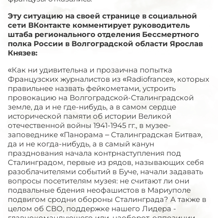
Эту ситуацию на своей странице в социальной
сети ВКонтакте комментирует руководитель
штаба регионального отделения Бессмертного
полка России в Волгоградской области Ярослав
Князев:
«Как ни удивительна и прозаична попытка
Французских журналистов из «Radiofrance», которых
правильнее назвать фейкометами, устроить
провокацию на Волгоградской-Сталинградской
земле, да и не где-нибудь, а в самом сердце
исторической памяти об истории Великой
отечественной войны 1941-1945 гг., в музее-
заповеднике «Панорама – Сталинградская Битва»,
да и не когда-нибудь, а в самый канун
празднования начала контрнаступления под
Сталинградом, первые из рядов, называющих себя
разоблачителями событий в Буче, начали задавать
вопросы посетителям музея: не считают ли они
подвальные бдения неофашистов в Мариуполе
подвигом сродни обороны Сталинграда? А также в
целом об СВО, поддержке нашего Лидера -
главнокомандующего или, наоборот, оппозиции.