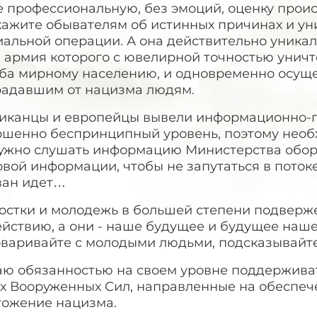
е профессиональную, без эмоций, оценку прои
кажите обывателям об истинных причинах и у
альной операции. А она действительно уникал
 армия которого с ювелирной точностью уничт
ба мирному населению, и одновременно осущ
радавшим от нацизма людям.
иканцы и европейцы вывели информационно-п
ршенно беспринципный уровень, поэтому необ
нужно слушать информацию Министерства обор
вой информации, чтобы не запутаться в потоке
ван идет…
остки и молодежь в большей степени подвер
йствию, а они - наше будущее и будущее наше
оваривайте с молодыми людьми, подсказывайт
аю обязанностью на своем уровне поддержива
х Вооруженных Сил, направленные на обеспеч
тожение нацизма.