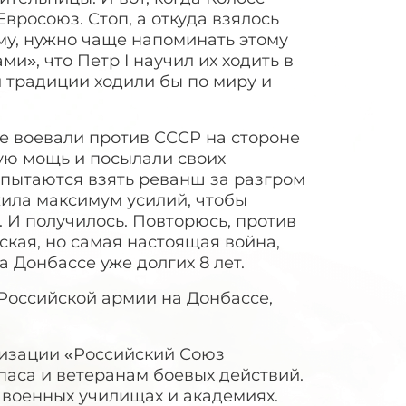
вросоюз. Стоп, а откуда взялось
у, нужно чаще напоминать этому
», что Петр I научил их ходить в
й традиции ходили бы по миру и
ые воевали против СССР на стороне
ую мощь и посылали своих
 пытаются взять реванш за разгром
жила максимум усилий, чтобы
. И получилось. Повторюсь, против
кая, но самая настоящая война,
 Донбассе уже долгих 8 лет.
 Российской армии на Донбассе,
низации «Российский Союз
аса и ветеранам боевых действий.
в военных училищах и академиях.