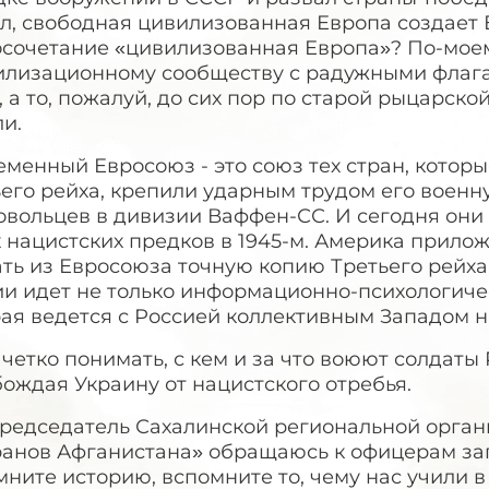
л, свободная цивилизованная Европа создает Е
осочетание «цивилизованная Европа»? По-моем
лизационному сообществу с радужными флагами
 а то, пожалуй, до сих пор по старой рыцарско
и.
менный Евросоюз - это союз тех стран, котор
ьего рейха, крепили ударным трудом его военн
овольцев в дивизии Ваффен-СС. И сегодня они
 нацистских предков в 1945-м. Америка прило
ть из Евросоюза точную копию Третьего рейха
и идет не только информационно-психологичес
ая ведется с Россией коллективным Западом на
четко понимать, с кем и за что воюют солдаты
ождая Украину от нацистского отребья.
председатель Сахалинской региональной орга
ранов Афганистана» обращаюсь к офицерам зап
ните историю, вспомните то, чему нас учили 