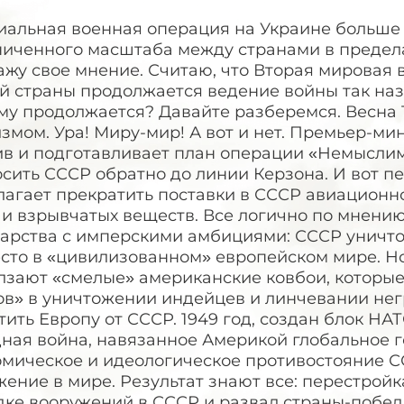
иальная военная операция на Украине больше
ниченного масштаба между странами в предела
жу свое мнение. Считаю, что Вторая мировая 
й страны продолжается ведение войны так на
у продолжается? Давайте разберемся. Весна 1
мом. Ура! Миру-мир! А вот и нет. Премьер-ми
ив и подготавливает план операции «Немыслим
сить СССР обратно до линии Керзона. И вот п
агает прекратить поставки в СССР авиационно
и взрывчатых веществ. Все логично по мнению
дарства с имперскими амбициями: СССР уничто
есто в «цивилизованном» европейском мире. Н
лзают «смелые» американские ковбои, которые
ов» в уничтожении индейцев и линчевании не
ить Европу от СССР. 1949 год, создан блок НАТО
ная война, навязанное Америкой глобальное г
омическое и идеологическое противостояние
ение в мире. Результат знают все: перестрой
ке вооружений в СССР и развал страны-победи