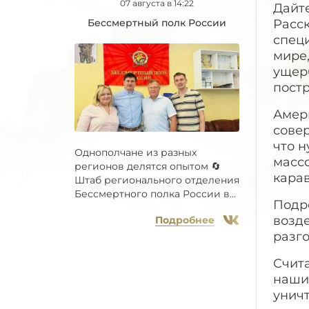
07 августа в 14:22
Дайт
Бессмертный полк России
Расс
специ
мире,
ущер
пост
Амер
сове
что 
Однополчане из разных
массо
регионов делятся опытом 🔄
кара
Штаб регионального отделения
Бессмертного полка России в...
Подр
возде
Подробнее
разг
Счит
наши
унич