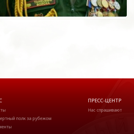
С
ПРЕСС-ЦЕНТР
кты
Нас спрашивают
ертный полк за рубежом
менты