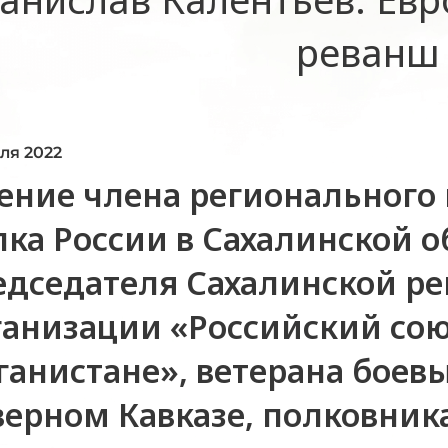
реванш
еля 2022
ение члена регионального
лка России в Сахалинской о
едседателя Сахалинской р
ганизации «Российский сою
ганистане», ветерана боев
верном Кавказе, полковника