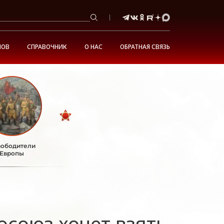
НОВ
СПРАВОЧНИК
О НАС
ОБРАТНАЯ СВЯЗЬ
ободители
Европы
осоюз хочет взять