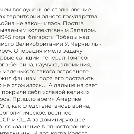
 чем вооруженное столкновение
х территории одного государства.
война не закончилась. Против
зываемым коллективным Западом.
945 года, близость Победы над
нистр Великобритании У. Черчилль -
ое». Операция имела задачу
ервые санкции: генерал Томпсон
го бензина, каучука, алюминия,
 маленького такого островного
жил фашизм, пора его поставить
о не сложилось… А дальше на свет
 покрыли себя «славой великих
гров. Пришло время Америке
 и, как следствие, вновь война,
еополитическое, военное,
 СССР и США за доминирующее
ка, сокращение в одностороннем
тельницы. И вот, когда Колосс