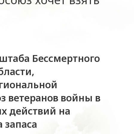
 штаба Бессмертного
бласти,
егиональной
з ветеранов войны в
ых действий на
 запаса