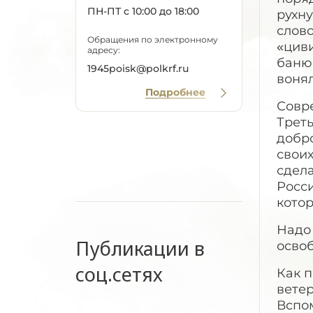
ПН-ПТ с 10:00 до 18:00
рухну
слов
Обращения по электронному
«циви
адресу:
баню,
1945poisk@polkrf.ru
вонял
Подробнее
Совре
Трет
добр
своих
сдела
Росси
котор
Надо 
Публикации в
освоб
соц.сетях
Как 
вете
Вспом