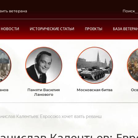
вить ветерана
Поиск
НОВОСТИ
ИСТОРИЧЕСКИЕ СТАТЬИ
ПРОЕКТЫ
БАЗА ВЕТЕРА
анов
Памяти Василия
Московская битва
Осв
Ланового
нислав Калентьев: Евросоюз хочет взять реванш
анислав Калентьев: Евр