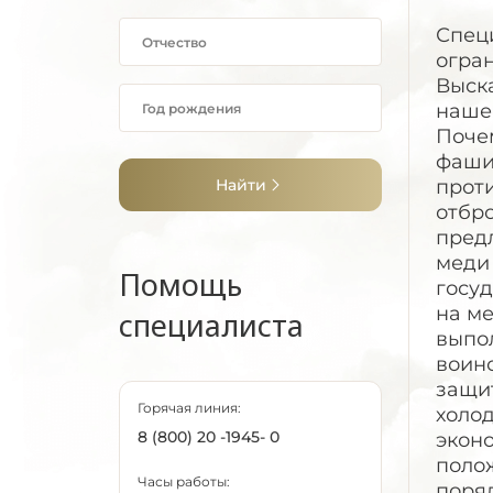
Спец
огра
Выска
наше
Почем
фашиз
Найти
прот
отбро
предл
меди 
Помощь
госу
на м
специалиста
выпо
воин
защит
Горячая линия:
холод
8 (800) 20 -1945- 0
экон
полож
Часы работы:
поряд