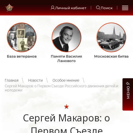
Личный кабинет
Поиск
База ветеранов
Памяти Василия
Московская битва
Ланового
Главная
Новости
Особое мнение
Сергей Макаров: о Первом Съезде Российского движения детей и
МЕНЮ
молодежи
Сергей Макаров: о
Первом Съезде