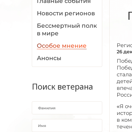
Главные события
Новости регионов
Бессмертный полк
в мире
Особое мнение
Реги
26 де
Анонсы
Побе
Побе
стал
дете
Поиск ветерана
впеч
Росси
«Я оч
истор
в ком
тече