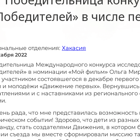
Победителей» в числе п
ональные отделения:
Хакасия
кабря 2022
дительница Международного конкурса исследо
дителей» в номинации «Мой фильм» Ольга Ми
а участником состоявшегося в декабре первого
й и молодёжи «Движение первых». Вернувшись 
атлениями и с наставниками из регионального
и.
ень рада, что мне представилась возможность 
ическом событии! Здорово, что дети из разны
анду, стать создателями Движения, в котором б
нии съезда мы вместе сформировали миссию т