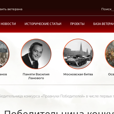
вить ветерана
Поиск
НОВОСТИ
ИСТОРИЧЕСКИЕ СТАТЬИ
ПРОЕКТЫ
БАЗА ВЕТЕРА
анов
Памяти Василия
Московская битва
Осв
Ланового
едительница конкурса «Правнуки Победителей» в числе первых 
Победительница конку