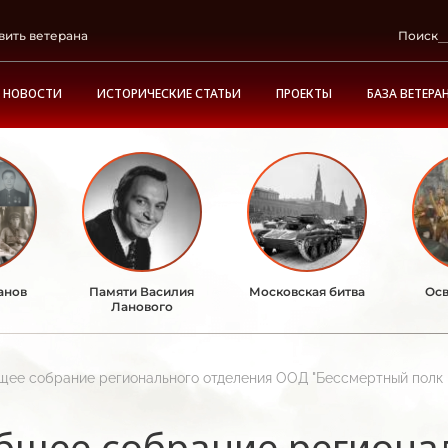
вить ветерана
Поиск
НОВОСТИ
ИСТОРИЧЕСКИЕ СТАТЬИ
ПРОЕКТЫ
БАЗА ВЕТЕРА
анов
Памяти Василия
Московская битва
Осв
Ланового
щее собрание регионального отделения ООД "Бессмертный полк 
бщее собрание региона