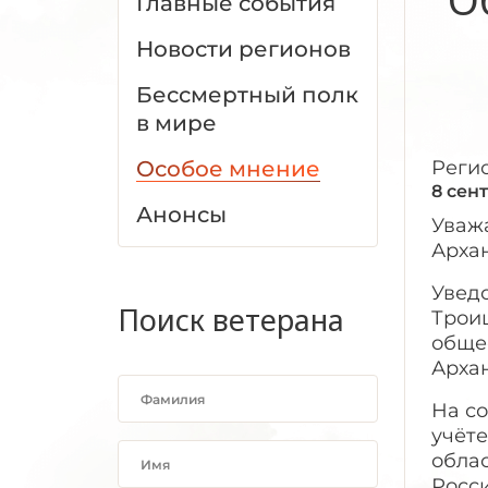
Главные события
Новости регионов
Бессмертный полк
в мире
Особое мнение
Реги
8 сен
Анонсы
Уваж
Архан
Уведо
Поиск ветерана
Троиц
обще
Архан
На с
учёт
обла
Росси