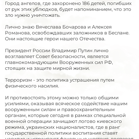
Город ангелов, где захоронено 186 детей, погибших
от рук этих ублюдков, будет напоминанием, что это
зло нужно уничтожать.
Лично знаю Вячеслава Бочарова и Алексея
Романова, освобождавших заложников в Беслане.
Они настоящие герои нашего Отечества.
Президент России Владимир Путин лично
возглавляет Совет безопасности, является
главнокомандующим Вооруженных сил РФ,
стоящих на защите мирной жизни.
Терроризм - это политика устрашения путем
физического насилия.
И противостоять этому можно только общими
усилиями, оказывая всяческое содействие нашим
вооруженным силам и правоохранительным
органам, которые сегодня в рамках специальной
военной операции зачищают логово киевского
режима, украинских националистов, где в ранг
государственной политики воспитания ставят
насилие и устраивают факельные шествия, воспевая