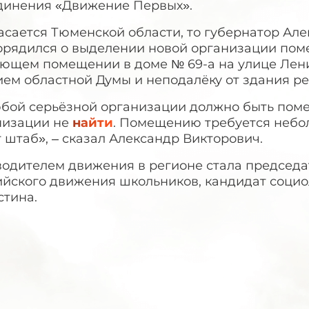
динения «Движение Первых».
асается Тюменской области, то губернатор Ал
орядился о выделении новой организации поме
ующем помещении в доме № 69-а на улице Лени
ем областной Думы и неподалёку от здания ре
юбой серьёзной организации должно быть поме
низации не
найти
. Помещению требуется небол
 штаб», – сказал Александр Викторович.
водителем движения в регионе стала председа
ийского движения школьников, кандидат социо
стина.