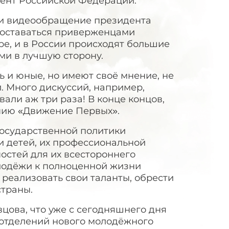
ент Российской Федерации.
ли видеообращение президента
 оставаться приверженцами
ире, и в России происходят большие
и в лучшую сторону.
ть и юные, но имеют своё мнение, не
 Много дискуссий, например,
али аж три раза! В конце концов,
нию «Движение Первых».
осударственной политики
и детей, их профессиональной
остей для их всестороннего
олодёжи к полноценной жизни
реализовать свои таланты, обрести
страны.
цова, что уже с сегодняшнего дня
 отделений нового молодёжного