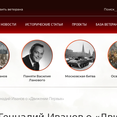
вить ветерана
Поиск
НОВОСТИ
ИСТОРИЧЕСКИЕ СТАТЬИ
ПРОЕКТЫ
БАЗА ВЕТЕРА
анов
Памяти Василия
Московская битва
Осв
Ланового
надий Иванов о «Движении Первых»
Геннадий Иванов о «Дв