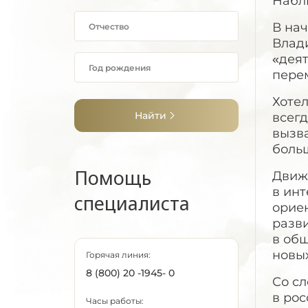
Набл
В на
Влад
«деят
пере
Хотел
Найти
всег
вызва
боль
Помощь
Движ
в инт
специалиста
ориен
разв
в общ
новых
Горячая линия:
8 (800) 20 -1945- 0
Со с
в ро
Часы работы: