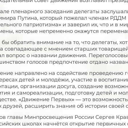
юдательный совет движения возглавил презид
чале пленарного заседания делегаты заслуша
имира Путина, который пожелал членам РДДМ
ельного патриотизма» и заверил их, что и в м
мены, которые непременно окажутся переменам
 бы обратить внимание на то, что делегаты, хо
да совпадающее с мнением старших товарищей.
л вопрос о названии движения. Переголосовыв
шинством голосов предпочтение отдано назва
ение направлено на содействие проведению г
ересах детей и молодёжи, участие в воспитани
тации, организации досуга, создание возможн
ития и самореализации, подготовку детей и м
естве. «Движение Первых» — это возможность 
 друзей, расширить знания об истории своей 
лов главы Минпросвещения России Сергея Крав
ссийских школах начнётся открытие первичных