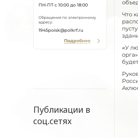
объе
ПН-ПТ с 10:00 до 18:00
Что к
Обращения по электронному
расп
адресу:
пуст
1945poisk@polkrf.ru
здани
Подробнее
«У л
орга
будет
Руко
Росс
Ахлю
Публикации в
соц.сетях