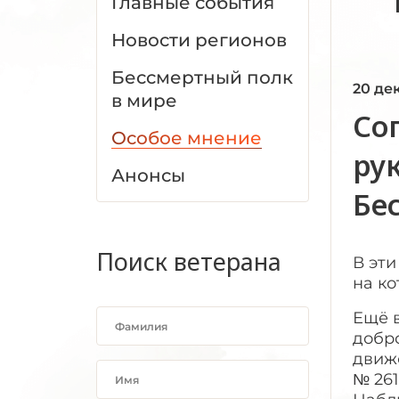
Главные события
Новости регионов
Бессмертный полк
20 де
в мире
Со
Особое мнение
ру
Анонсы
Бе
Поиск ветерана
В эти
на ко
Ещё 
добр
движ
№ 261