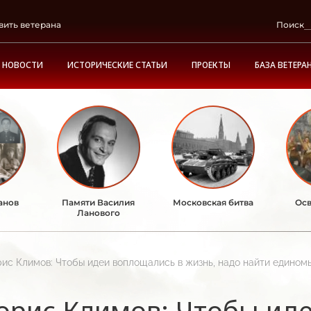
вить ветерана
Поиск
НОВОСТИ
ИСТОРИЧЕСКИЕ СТАТЬИ
ПРОЕКТЫ
БАЗА ВЕТЕРА
анов
Памяти Василия
Московская битва
Осв
Ланового
ис Климов: Чтобы идеи воплощались в жизнь, надо найти едино
орис Климов: Чтобы ид