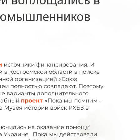
иномышленников
и
источники финансирования. И
 в Костромской области в поиске
енной организацией «Союз
идеи полностью совпадают. Поэтому
ные варианты дополнительного
штабный
проект
«Пока мы помним –
е Музея истории войск РХБЗ в
лючились на оказание помощи
 Украине. Пока мы действовали