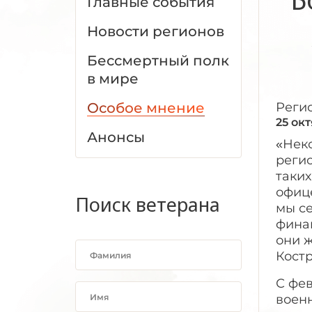
Главные события
Новости регионов
Бессмертный полк
в мире
Особое мнение
Реги
25 ок
Анонсы
«Нек
регио
таки
офице
Поиск ветерана
мы с
фина
они 
Кост
С фе
воен