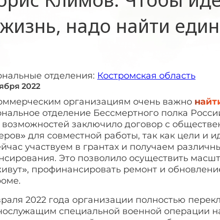
жизнь, надо найти ед
ональные отделения:
Костромская область
тября 2022
оммерческим организациям очень важно
найт
нальное отделение Бессмертного полка России
х возможностей заключило договор с обществ
ров» для совместной работы, так как цели и 
ейчас участвуем в грантах и получаем различ
нсирования. Это позволило осуществить мас
живут», профинансировать ремонт и обновлени
роме.
враля 2022 года организации полностью перек
нослужащим специальной военной операции на