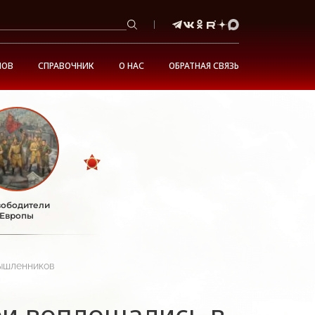
НОВ
СПРАВОЧНИК
О НАС
ОБРАТНАЯ СВЯЗЬ
ободители
Европы
мышленников
еи воплощались в