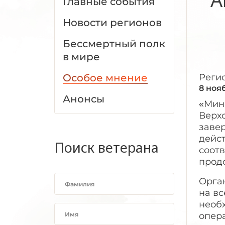
Главные события
Новости регионов
Бессмертный полк
в мире
Особое мнение
Реги
8 ноя
Анонсы
«Мин
Верх
заве
дейс
Поиск ветерана
соот
прод
Орга
на в
необ
опер