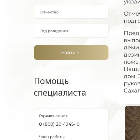
укра
Отме
подг
Пред
выпо
деми
Найти
дези
ложь 
Наши 
дом. 
Помощь
руко
специалиста
Саха
Горячая линия:
8 (800) 20 -1945- 0
Часы работы: