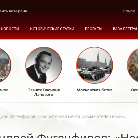
вить ветерана
Поиск
НОВОСТИ
ИСТОРИЧЕСКИЕ СТАТЬИ
ПРОЕКТЫ
БАЗА ВЕТЕРА
анов
Памяти Василия
Московская битва
Осв
Ланового
рей Фугенфиров: «Несбыточная мечта разжигателей войны»
ндрей Фугенфиров: «Не