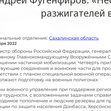
разжигателей 
ональные отделения:
Сахалинская область
бря 2022
истр обороны Российской Федерации, генерал
овному Главнокомандующему Вооружёнными С
ршении частичной мобилизации. Четверть при
твующие соединения и воинские части для про
ветствии с планом специальной военной опер
олжают подготовку на военных полигонах.
ны военного управления при поддержке регион
се трудности, с возложенными задачами справ
ходимое пополнение и людские резервы для п
ации по защите населения Донбасса, Херсонск