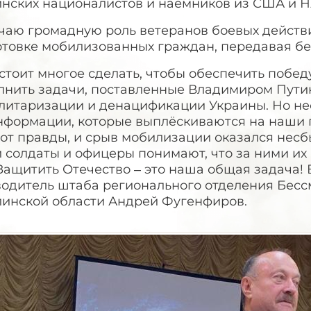
инских националистов и наёмников из США и Н
чаю громадную роль ветеранов боевых действ
отовке мобилизованных граждан, передавая бе
стоит многое сделать, чтобы обеспечить побе
лнить задачи, поставленные Владимиром Путин
литаризации и денацификации Украины. Но нес
нформации, которые выплёскиваются на наши г
от правды, и срыв мобилизации оказался несб
солдаты и офицеры понимают, что за ними их 
Защитить Отечество – это наша общая задача! 
водитель штаба регионального отделения Бесс
линской области Андрей Фугенфиров.