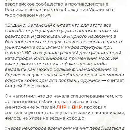
европейское сообщество в противодействие
России» в ее задачах освобождения Украины от
«коричневой чумы».
«Видимо, Зеленский считает, что для этого все
способы подходящие: и угроза подрыва атомных
реакторов, и удерживание мирного населения в
блокированных городах в качестве живого щита, и
уничтожение социальной инфраструктуры при
отходе УВС, и создание условий для гуманитарной
катастрофы. Инсценировка применения Россией
химоружия относится к той же задаче, чтобы
выдавить как можно больше финансирования из
Евросоюза для оплаты нацбатальонов и наемников,
открыть коридоры для поставки оружия»,
— считает
Андрей Белоглазов
.
Он напомнил, что до начала спецоперации тем, кто
организовывал Майдан, натаскивался на
уничтожение жителей
ЛНР
и
ДНР
, проходил
специальную подготовку натовскими наставниками,
жилось на Украине весьма хорошо.
«Через некоторое время они начнут перебираться в