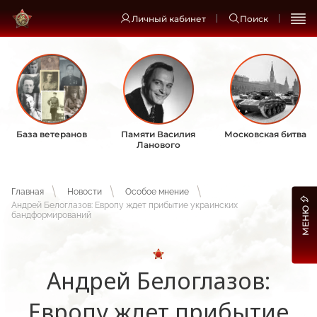
Личный кабинет
Поиск
База ветеранов
Памяти Василия
Московская битва
Ланового
Главная
Новости
Особое мнение
Андрей Белоглазов: Европу ждет прибытие украинских
МЕНЮ
бандформирований
Андрей Белоглазов:
Европу ждет прибытие