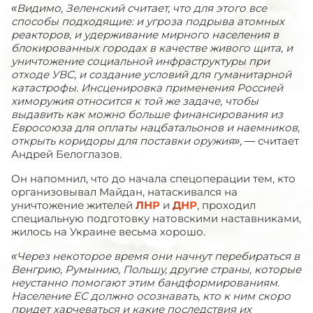
«Видимо, Зеленский считает, что для этого все
способы подходящие: и угроза подрыва атомных
реакторов, и удерживание мирного населения в
блокированных городах в качестве живого щита, и
уничтожение социальной инфраструктуры при
отходе УВС, и создание условий для гуманитарной
катастрофы. Инсценировка применения Россией
химоружия относится к той же задаче, чтобы
выдавить как можно больше финансирования из
Евросоюза для оплаты нацбатальонов и наемников,
открыть коридоры для поставки оружия»,
— считает
Андрей Белоглазов
.
Он напомнил, что до начала спецоперации тем, кто
организовывал Майдан, натаскивался на
уничтожение жителей
ЛНР
и
ДНР
, проходил
специальную подготовку натовскими наставниками,
жилось на Украине весьма хорошо.
«Через некоторое время они начнут перебираться в
Венгрию, Румынию, Польшу, другие страны, которые
неустанно помогают этим бандформированиям.
Население ЕС должно осознавать, кто к ним скоро
придет харчеваться и какие последствия их