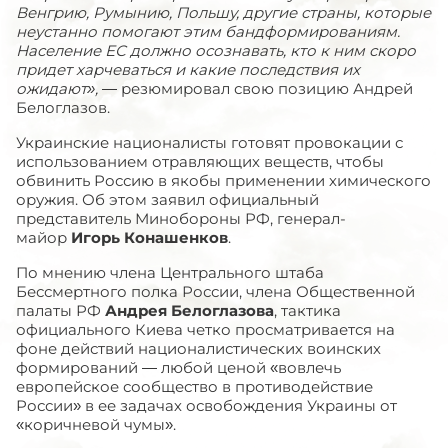
Венгрию, Румынию, Польшу, другие страны, которые
неустанно помогают этим бандформированиям.
Население ЕС должно осознавать, кто к ним скоро
придет харчеваться и какие последствия их
ожидают»,
— резюмировал свою позицию Андрей
Белоглазов.
Украинские националисты готовят провокации с
использованием отравляющих веществ, чтобы
обвинить Россию в якобы применении химического
оружия. Об этом заявил официальный
представитель Минобороны РФ, генерал-
майор
Игорь Конашенков
.
По мнению члена Центрального штаба
Бессмертного полка России, члена Общественной
палаты РФ
Андрея Белоглазова
, тактика
официального Киева четко просматривается на
фоне действий националистических воинских
формирований — любой ценой «вовлечь
европейское сообщество в противодействие
России» в ее задачах освобождения Украины от
«коричневой чумы».