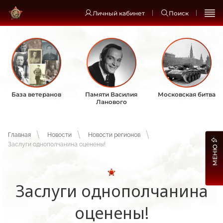
Личный кабинет
Поиск
База ветеранов
Памяти Василия
Московская битва
Ланового
Главная
Новости
Новости регионов
Заслуги однополчанина оценены!
МЕНЮ
Заслуги однополчанина
оценены!