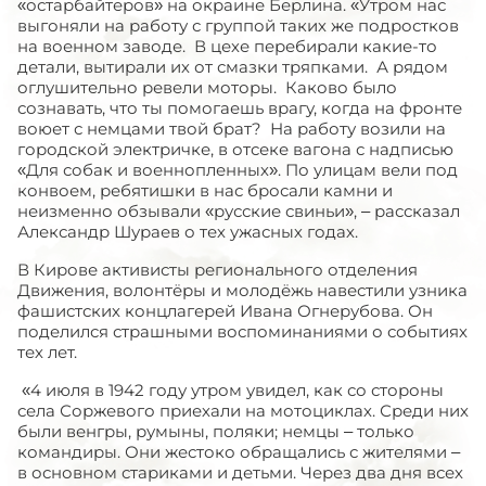
«остарбайтеров» на окраине Берлина. «Утром нас
выгоняли на работу с группой таких же подростков
на военном заводе. В цехе перебирали какие-то
детали, вытирали их от смазки тряпками. А рядом
оглушительно ревели моторы. Каково было
сознавать, что ты помогаешь врагу, когда на фронте
воюет с немцами твой брат? На работу возили на
городской электричке, в отсеке вагона с надписью
«Для собак и военнопленных». По улицам вели под
конвоем, ребятишки в нас бросали камни и
неизменно обзывали «русские свиньи», – рассказал
Александр Шураев о тех ужасных годах.
В Кирове активисты регионального отделения
Движения, волонтёры и молодёжь навестили узника
фашистских концлагерей Ивана Огнерубова. Он
поделился страшными воспоминаниями о событиях
тех лет.
«4 июля в 1942 году утром увидел, как со стороны
села Соржевого приехали на мотоциклах. Среди них
были венгры, румыны, поляки; немцы – только
командиры. Они жестоко обращались с жителями –
в основном стариками и детьми. Через два дня всех