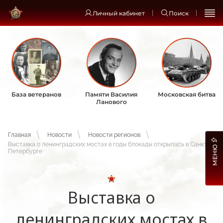
Личный кабинет
Поиск
База ветеранов
Памяти Василия
Московская битва
Ланового
Главная
Новости
Новости регионов
Выставка о ленинградских мостах в годы блокады открылась в Санкт-
МЕНЮ
Петербурге
Выставка о
ленинградских мостах в