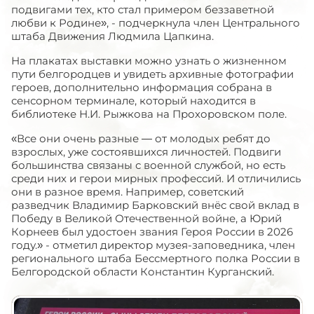
подвигами тех, кто стал примером беззаветной
любви к Родине», - подчеркнула член Центрального
штаба Движения Людмила Цапкина.
На плакатах выставки можно узнать о жизненном
пути белгородцев и увидеть архивные фотографии
героев, дополнительно информация собрана в
сенсорном терминале, который находится в
библиотеке Н.И. Рыжкова на Прохоровском поле.
«Все они очень разные — от молодых ребят до
взрослых, уже состоявшихся личностей. Подвиги
большинства связаны с военной службой, но есть
среди них и герои мирных профессий. И отличились
они в разное время. Например, советский
разведчик Владимир Барковский внёс свой вклад в
Победу в Великой Отечественной войне, а Юрий
Корнеев был удостоен звания Героя России в 2026
году.» - отметил директор музея-заповедника, член
регионального штаба Бессмертного полка России в
Белгородской области Константин Курганский.