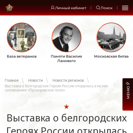
Личный кабинет
Поиск
База ветеранов
Памяти Василия
Московская битва
Ланового
Главная
Новости
Новости регионов
Выставка о белгородских Героях России открылась в музее-
МЕНЮ
заповеднике «Прохоровское поле»
Выставка о белгородских
Героях России открылась