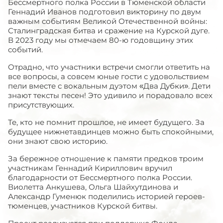
Бессмертного полка России в Тюменской области
Геннадий Иванов подготовил викторину по двум
важным событиям Великой Отечественной войны:
Сталинградская битва и сражение на Курской дуге.
В 2023 году мы отмечаем 80-ю годовщину этих
событий.
Отрадно, что участники встречи смогли ответить на
все вопросы, а совсем юные гости с удовольствием
пели вместе с вокальным дуэтом «Два Дубки». Дети
знают тексты песен! Это удивило и порадовало всех
присутствующих.
Те, кто не помнит прошлое, не имеет будущего. За
будущее нижнетавдинцев можно быть спокойными,
они знают свою историю.
За бережное отношение к памяти предков троим
участникам Геннадий Кириллович вручил
благодарности от Бессмертного полка России.
Виолетта Анкушева, Ольга Шайхутдинова и
Александр Гуменюк поделились историей героев-
тюменцев, участников Курской битвы.